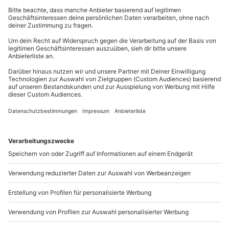
Kontakt & FAQ
Ausrüstung & Kleidung
mydays
GmbH
Wird gestellt: alle notwendigen Kochutensilien
Mühldorfstraße 8
81671
München
Teilnehmer
Du erreichst uns telefonisch zu folgenden Zeiten,
Gutschein gültig für 1 Person
außer an bundesweiten Feiertagen:
Gruppengröße: 8-16 Personen
Mo-Fr: 8-20 Uhr | Sa: 10-16 Uhr
Du möchtest als Firma bestellen?
Sichere Dir attraktive Firmenkunden Vorteile.
089 / 21 12 90 20
Mo-Fr: 9-17 Uhr
b2b@mydays.de