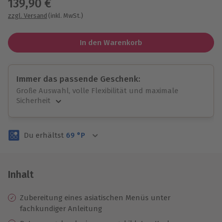
139,90 €
zzgl. Versand
(inkl. MwSt.)
In den Warenkorb
Immer das passende Geschenk:
Große Auswahl, volle Flexibilität und maximale
Sicherheit
Große Auswahl
Über 9.000 unvergessliche Erlebnisse.
Du erhältst
69
°P
Volle Flexibilität
Jeder Gutschein für alle Erlebnisse einlösbar.
Maximale Sicherheit
3 Jahre gültig & verlängerbar.
Inhalt
Zubereitung eines asiatischen Menüs unter
fachkundiger Anleitung