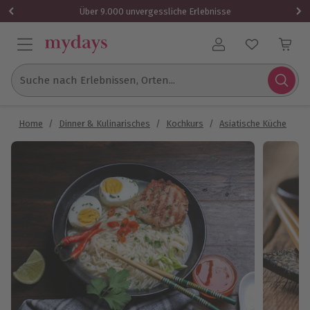
Über 9.000 unvergessliche Erlebnisse
Benutzerkonto
Suche nach Erlebnissen, Orten...
Home
/
Dinner & Kulinarisches
/
Kochkurs
/
Asiatische Küche
/
A