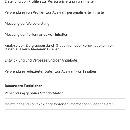
www.b2b.mydays.de/
Artikelnummer
:
55642
Andere Produkte entdecken
Sushi Kurs Bonn
Chinesischer Kochkurs
Köln
Bonn
Köln
1 Person
1 Person