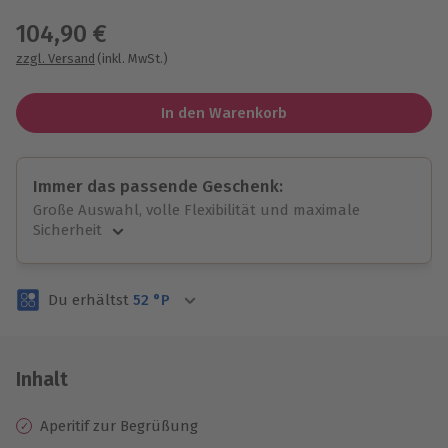
104,90 €
zzgl. Versand
(inkl. MwSt.)
In den Warenkorb
Immer das passende Geschenk:
Große Auswahl, volle Flexibilität und maximale
Sicherheit
Große Auswahl
Über 9.000 unvergessliche Erlebnisse.
Du erhältst
52
°P
Volle Flexibilität
Jeder Gutschein für alle Erlebnisse einlösbar.
Maximale Sicherheit
3 Jahre gültig & verlängerbar.
Inhalt
Aperitif zur Begrüßung