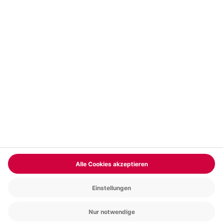
Vertrag widerrufen
FAQs
Kontakt
Zahlungsarten
Über uns
Magazin
Jobs & Karriere
Partnerprogramm
Trusted Shops
PAYBACK
Versand und Lieferung
Presse
AGB
Cookie Einstellungen
Datenschutz
Nutzungsbedingungen
Online-Marktplatz
Barrierefreiheit
Grounding Page
Compliance
Impressum
RECHNUNG