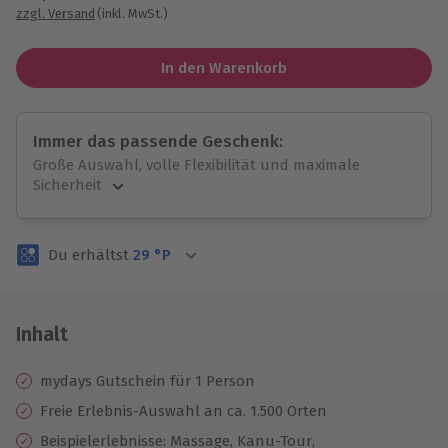
zzgl. Versand
(inkl. MwSt.)
In den Warenkorb
Immer das passende Geschenk:
Große Auswahl, volle Flexibilität und maximale
Sicherheit
Große Auswahl
Über 9.000 unvergessliche Erlebnisse.
Du erhältst
29
°P
Volle Flexibilität
Jeder Gutschein für alle Erlebnisse einlösbar.
Maximale Sicherheit
3 Jahre gültig & verlängerbar.
Inhalt
mydays Gutschein für 1 Person
Freie Erlebnis-Auswahl an ca. 1.500 Orten
Beispielerlebnisse: Massage, Kanu-Tour,