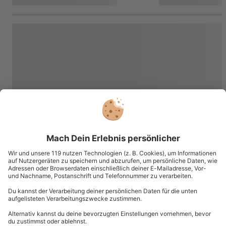
dieser Geschenkbox zur Auswahl?
Mit dieser Geschenkbox hast Du die Auswahl zwischen
verschiedenen Erlebnissen, die man gerne verschenkt.
Die genaue Auswahl der Erlebnisse findest Du nach
Eingabe Deines Gutschein-Codes unter „Gutschein
einlösen“ (obere Navigation). Keine Angst! Dein
Gutschein wird nicht entwertet.
Was passiert, wenn ein gewünschter Standort bzw.
Erlebnis, nicht mehr verfügbar ist?
Da sich die Leistungen und die Veranstalter während
der Gültigkeitsdauer des Wertgutscheins ändern
können, besteht kein Anspruch auf Einlösung eines
Gutscheins für ein bestimmtes Erlebnis an einem
bestimmten Ort. Es steht jedoch immer eine Vielzahl
an Alternativen zur Verfügung.
Kein passendes Erlebnis dabei? Mit dem
Wertgutschein in dieser Box kannst Du die
Erlebniswelt auf mydays.de erkunden und einfach