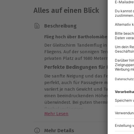
Alles auf einen Blick
Beschreibung
Flieg hoch über Bartholomäberg!
Der Gleitschirm Tandemflug in Bartholomäb
Fliegens. Auf der sonnigen Terrasse des M
privaten Platz auf 1680 Metern Höhe.
Perfekte Bedingungen für Paragliding
Die sanfte Neigung und das Fehlen großer
perfekt, auch für Passagiere mit Handicap 
variiert je nach Gewicht und Tageszeit zwi
einen beeindruckenden Höhenunterschied
überwindest. Bei guten thermischen Beding
flexibel verlängern.
Mehr Lesen
Unvergessliche Erinnerungen beim Gle
In Deinem Erlebnis enthalten sind eine u
Mehr Details
Betreuung durch einen erfahrenen Piloten