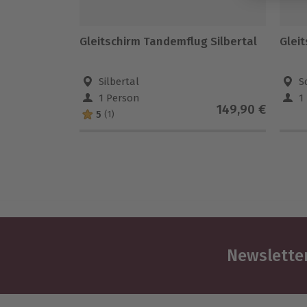
Gleitschirm Tandemflug Silbertal
Glei
Silbertal
S
1 Person
1
149,90 €
5
(1)
Newsletter