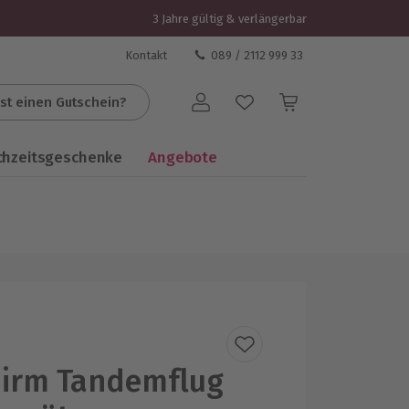
3 Jahre gültig & verlängerbar
Kontakt
089 / 2112 999 33
st einen Gutschein?
Benutzerkonto
chzeitsgeschenke
Angebote
hirm Tandemflug