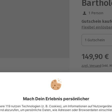
Bartho
1 Person
Gutschein kauf
Flexibel einlösba
1 Gutschein
1 Gutschein
1 Gutschein
149,90 €
zzgl. Versand
(inkl. 
hrenen Piloten
Immer das p
Große Auswahl, 
maximale Siche