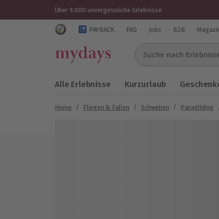
Über 9.000 unvergessliche Erlebnisse
Trustedshops Bewertungen für mydays.de
PAYBACK
FAQ
Jobs
B2B
Magazi
Suche nach Erlebnissen..
Alle Erlebnisse
Kurzurlaub
Geschenke
Home
/
Fliegen & Fallen
/
Schweben
/
Paragliding
Bild 1 von 5