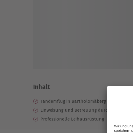
Inhalt
Tandemflug in Bartholomäberg
Einweisung
und Betreuung durch einen erfa
Professionelle
Leihausrüstung