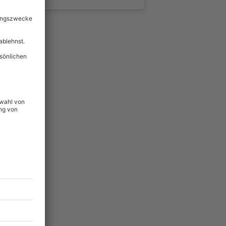
wahl
unvergessliche
74
°P
lität
hein für alle Erlebnisse
icherheit
tig & verlängerbar.