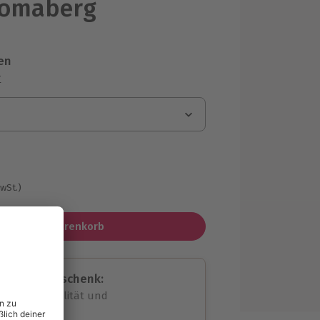
lomäberg
en
r
MwSt.)
In den Warenkorb
assende Geschenk:
volle Flexibilität und
rheit