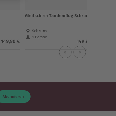
Gleitschirm Tandemflug Schruns
Gleitsc
Gallenk
Schruns
St. 
1 Person
1 Pe
149,90 €
149,90 €
Abonnieren