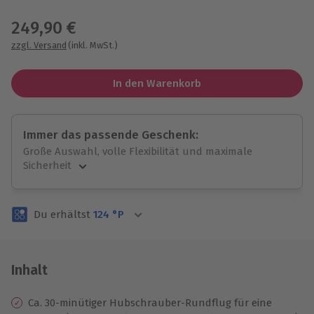
Wähle im nächsten Schritt einen Termin aus
249,90 €
zzgl. Versand
(inkl. MwSt.)
In den Warenkorb
Immer das passende Geschenk:
Große Auswahl, volle Flexibilität und maximale
Sicherheit
Große Auswahl
Über 9.000 unvergessliche Erlebnisse.
Du erhältst
124
°P
Volle Flexibilität
Jeder Gutschein für alle Erlebnisse einlösbar.
Maximale Sicherheit
3 Jahre gültig & verlängerbar.
Inhalt
Ca. 30-minütiger Hubschrauber-Rundflug für eine