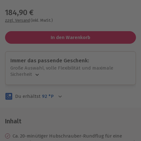
Wähle im nächsten Schritt einen Termin aus
184,90 €
zzgl. Versand
(inkl. MwSt.)
In den Warenkorb
Immer das passende Geschenk:
Große Auswahl, volle Flexibilität und maximale
Sicherheit
Große Auswahl
Über 9.000 unvergessliche Erlebnisse.
Du erhältst
92
°P
Volle Flexibilität
Jeder Gutschein für alle Erlebnisse einlösbar.
Maximale Sicherheit
3 Jahre gültig & verlängerbar.
Inhalt
Ca. 20-minütiger Hubschrauber-Rundflug für eine