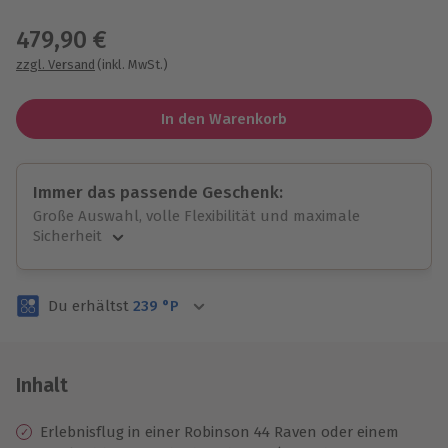
Wähle im nächsten Schritt einen Termin aus
479,90 €
zzgl. Versand
(inkl. MwSt.)
In den Warenkorb
Immer das passende Geschenk:
Große Auswahl, volle Flexibilität und maximale
Sicherheit
Große Auswahl
Über 9.000 unvergessliche Erlebnisse.
Du erhältst
239
°P
Volle Flexibilität
Jeder Gutschein für alle Erlebnisse einlösbar.
Maximale Sicherheit
3 Jahre gültig & verlängerbar.
Inhalt
Erlebnisflug in einer Robinson 44 Raven oder einem