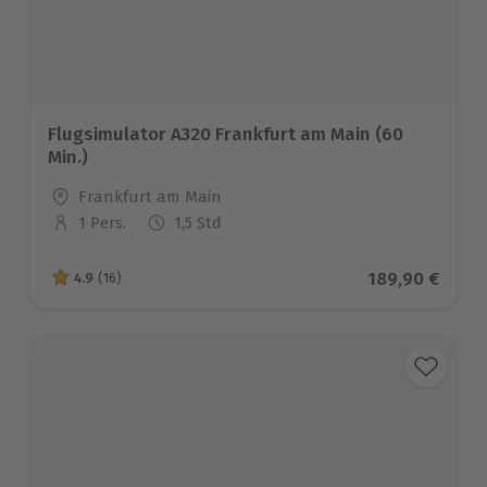
Flugsimulator A320 Frankfurt am Main (60
Min.)
Standort
Frankfurt am Main
1 Pers.
1,5 Std
Anzahl der Teilnehmer
Aktueller Prei
189,90 €
4.9
(16)
4.9 von 5 Sternen basierend auf 16 Bewertungen