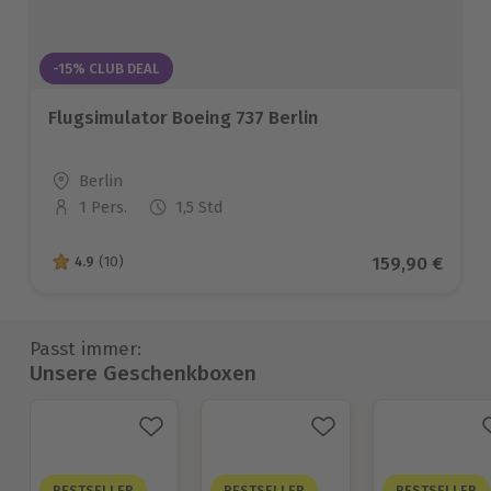
-15% CLUB DEAL
Flugsimulator Boeing 737 Berlin
Standort
Berlin
1 Pers.
1,5 Std
Anzahl der Teilnehmer
Aktueller Pre
159,90 €
4.9
(10)
4.9 von 5 Sternen basierend auf 10 Bewertungen
Passt immer:
Unsere Geschenkboxen
BESTSELLER
BESTSELLER
BESTSELLER