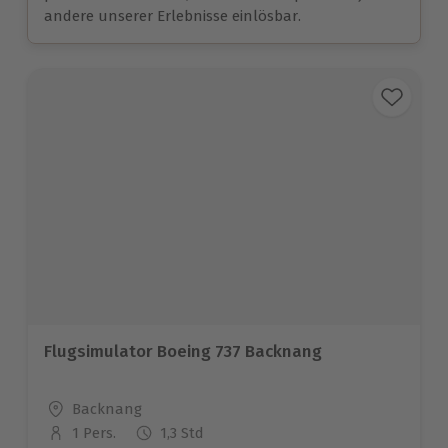
andere unserer Erlebnisse einlösbar.
Flugsimulator Boeing 737 Backnang
Standort
Backnang
1 Pers.
1,3 Std
Anzahl der Teilnehmer