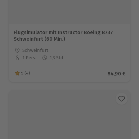
Flugsimulator mit Instructor Boeing B737
Schweinfurt (60 Min.)
Standort
Schweinfurt
1 Pers.
1,3 Std
Anzahl der Teilnehmer
Aktueller Pre
84,90 €
5
(4)
5 von 5 Sternen basierend auf 4 Bewertungen