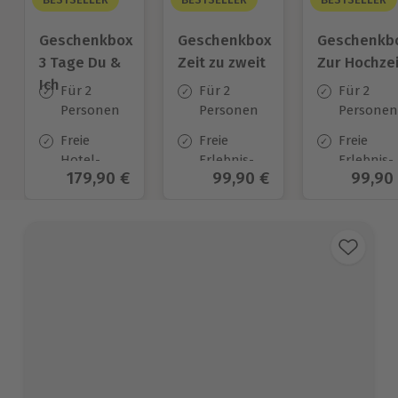
Geschenkbox
Geschenkbox
Geschenkb
3 Tage Du &
Zeit zu zweit
Zur Hochzei
Ich
Für 2
Für 2
Für 2
Personen
Personen
Personen
Freie
Freie
Freie
Hotel-
Erlebnis-
Erlebnis-
Aktueller Preis
179,90 €
Aktueller Preis
99,90 €
Aktuel
99,90
Auswahl
Auswahl
Auswahl
an ca.
an ca. 450
an ca.
130 Orten
Orten
450 Orten