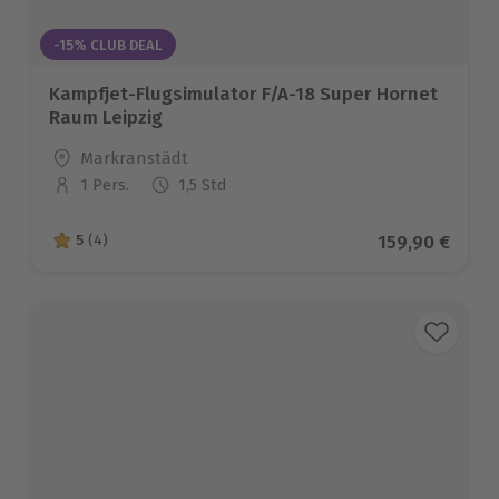
-15% CLUB DEAL
Kampfjet-Flugsimulator F/A-18 Super Hornet
Raum Leipzig
Standort
Markranstädt
1 Pers.
1,5 Std
Anzahl der Teilnehmer
Aktueller Pre
159,90 €
5
(4)
5 von 5 Sternen basierend auf 4 Bewertungen