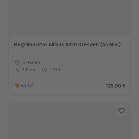
Flugsimulator Airbus A320 Dresden (45 Min.)
Standort
Dresden
1 Pers.
1 Std
Anzahl der Teilnehmer
Aktueller Pre
125,90 €
4.9
(8)
4.9 von 5 Sternen basierend auf 8 Bewertungen