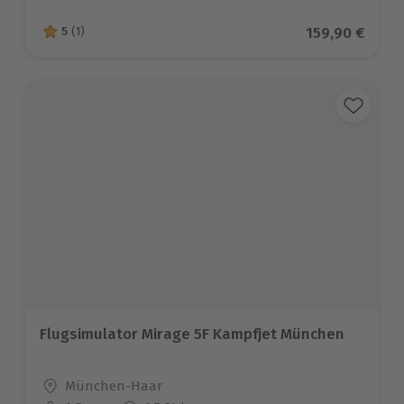
Aktueller Pre
159,90 €
5
(1)
5 von 5 Sternen basierend auf 1 Bewertungen
Flugsimulator Mirage 5F Kampfjet München
Standort
München-Haar