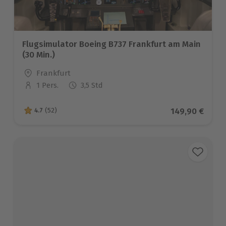
Flugsimulator Boeing B737 Frankfurt am Main
(30 Min.)
Standort
Frankfurt
1 Pers.
3,5 Std
Anzahl der Teilnehmer
Aktueller Prei
149,90 €
4.7
(52)
4.7 von 5 Sternen basierend auf 52 Bewertungen