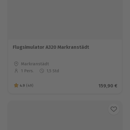
Flugsimulator A320 Markranstädt
Standort
Markranstädt
1 Pers.
1,5 Std
Anzahl der Teilnehmer
Aktueller Pre
159,90 €
4.9
(49)
4.9 von 5 Sternen basierend auf 49 Bewertungen