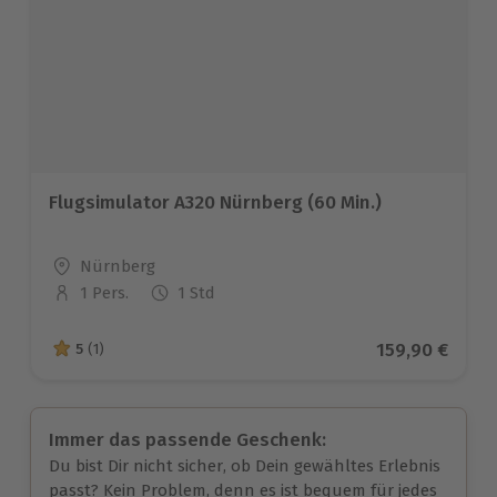
Flugsimulator A320 Nürnberg (60 Min.)
Standort
Nürnberg
1 Pers.
1 Std
Anzahl der Teilnehmer
Aktueller Pre
159,90 €
5
(1)
5 von 5 Sternen basierend auf 1 Bewertungen
Immer das passende Geschenk:
Du bist Dir nicht sicher, ob Dein gewähltes Erlebnis
passt? Kein Problem, denn es ist bequem für jedes