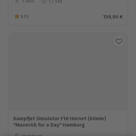
1 Pers.
1,7 Std
Anzahl der Teilnehmer
Aktueller Pre
159,90 €
5
(1)
5 von 5 Sternen basierend auf 1 Bewertungen
Kampfjet Simulator F18 Hornet (60min)
"Maverick for a Day" Hamburg
Standort
Hamburg