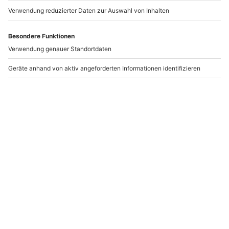
www.b2b.mydays.de/
Artikelnummer
:
15940
Andere Produkte entdecken
Flugsimulator Airbus
Flugsimulator Airbus
A320 Markranstädt
und Boeing
(120 Min.)
Markranstädt
Markranstädt
Markranstädt
1 Person
1 Person