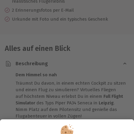
realistisches Flugerlebnis
2 Erinnerungsfotos per E-Mail
Urkunde mit Foto und ein typisches Geschenk
Alles auf einen Blick
Beschreibung
Dem Himmel so nah
Träumst Du davon, in einem echten Cockpit zu sitzen
und einen Flug zu simulieren? Virtuelles Fliegen
auf höchstem Niveau erlebst Du in einem
Full Flight
Simulator
des Typs Piper PA34 Seneca in
Leipzig
.
Nimm Platz auf dem Pilotensitz und genieße das
Flugabenteuer in vollen Zügen!
Was früher nicht vorstellbar war, ist heute bei