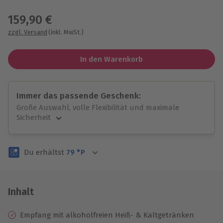
Wähle im nächsten Schritt einen Termin aus
159,90 €
zzgl. Versand
(inkl. MwSt.)
In den Warenkorb
Immer das passende Geschenk:
Große Auswahl, volle Flexibilität und maximale
Sicherheit
Große Auswahl
Über 9.000 unvergessliche Erlebnisse.
Du erhältst
79
°P
Volle Flexibilität
Jeder Gutschein für alle Erlebnisse einlösbar.
Maximale Sicherheit
3 Jahre gültig & verlängerbar.
Inhalt
Empfang mit alkoholfreien Heiß- & Kaltgetränken