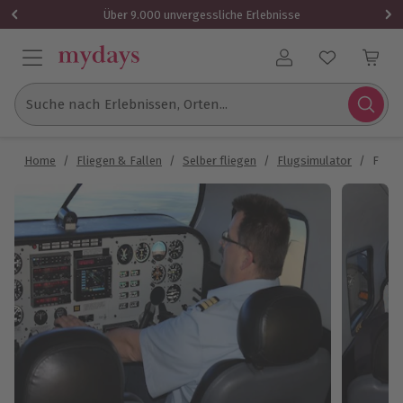
Über 9.000 unvergessliche Erlebnisse
Benutzerkonto
Suche nach Erlebnissen, Orten...
Home
/
Fliegen & Fallen
/
Selber fliegen
/
Flugsimulator
/
Full 