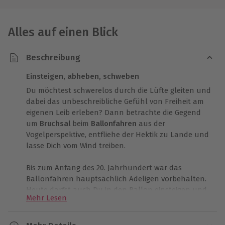
Alles auf einen Blick
Beschreibung
Einsteigen, abheben, schweben
Du möchtest schwerelos durch die Lüfte gleiten und
dabei das unbeschreibliche Gefühl von Freiheit am
eigenen Leib erleben? Dann betrachte die Gegend
um
Bruchsal
beim
Ballonfahren
aus der
Vogelperspektive, entfliehe der Hektik zu Lande und
lasse Dich vom Wind treiben.
Bis zum Anfang des 20. Jahrhundert war das
Ballonfahren hauptsächlich Adeligen vorbehalten.
Heute darfst auch Du in den Ballon einsteigen und
Mehr Lesen
ein unvergessliches Abenteuer erleben.
Bei einer
60-minütigen Ballonfahrt
wirst Du sanft