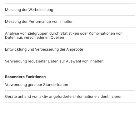
Andere Produkte entdecken
Ballonfahrt Mannheim
Ballonfahren Karlsruhe
Mannheim
Karlsruhe
1 Person
1 Person
259,90 €
229,90 €
5
5
(1)
(13)