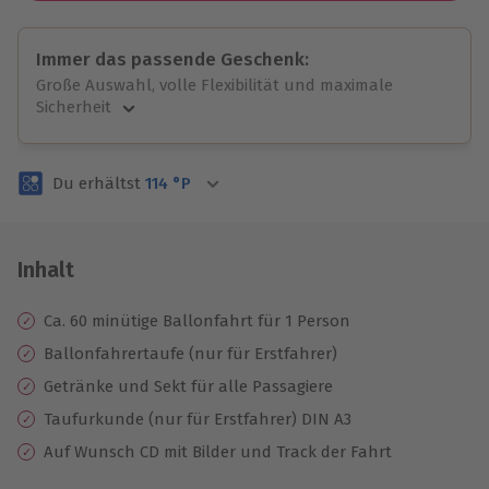
Immer das passende Geschenk:
Große Auswahl, volle Flexibilität und maximale
Sicherheit
Große Auswahl
Über 9.000 unvergessliche Erlebnisse.
Du erhältst
114
°P
Volle Flexibilität
Jeder Gutschein für alle Erlebnisse einlösbar.
Maximale Sicherheit
3 Jahre gültig & verlängerbar.
Inhalt
Ca. 60 minütige Ballonfahrt für 1 Person
Ballonfahrertaufe (nur für Erstfahrer)
Getränke und Sekt für alle Passagiere
Taufurkunde (nur für Erstfahrer) DIN A3
Auf Wunsch CD mit Bilder und Track der Fahrt