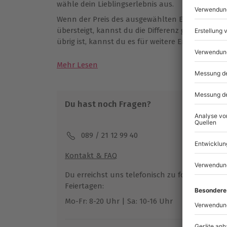
wähle dein Lieblingserlebnis aus.
Wenn der Preis des ausgewählten Erlebnisses d
übersteigt, kannst du die Differenz ganz einfa
übrig ist, kannst du es für weitere Erlebnisse v
Mehr Lesen
Du hast noch Fragen?
089 / 21 12 99 40
Kontakt & FAQ
Du erreichst uns telefonisch zu folgenden Z
Feiertagen:
Mo-Fr: 8-20 Uhr | Sa: 10-16 Uhr