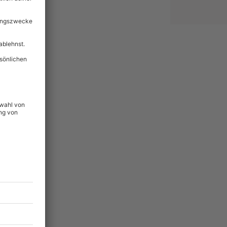
lität
hein für alle Erlebnisse
icherheit
tig & verlängerbar.