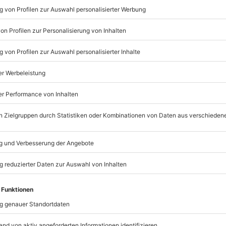
en Wert deines Gutscheins
ch bezahlen. Wenn noch etwas
erwenden.
mydays
GmbH
Mühldorfstraße 8
81671
München
eiten, außer an bundesweiten