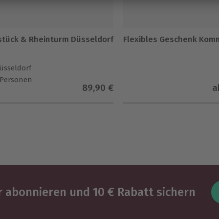
stück & Rheinturm Düsseldorf
Flexibles Geschenk Kom
üsseldorf
 Personen
89,90 €
a
 abonnieren und 10 € Rabatt sichern