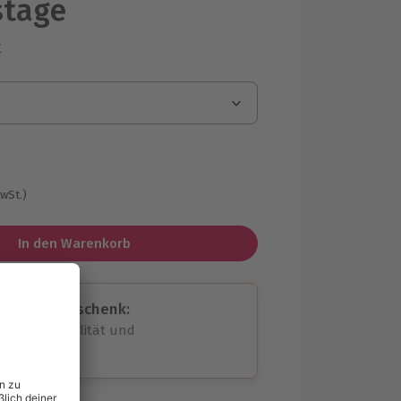
stage
r
g
MwSt.)
In den Warenkorb
assende Geschenk:
volle Flexibilität und
rheit
wahl
unvergessliche