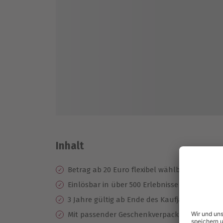
Inhalt
Betrag ab 20 Euro flexibel wählbar
Einlösbar in über 500 Erlebnisse der Kategor
3 Jahre gültig ab Ende des Kaufjahres
Mit passender Geschenkverpackung erhältl