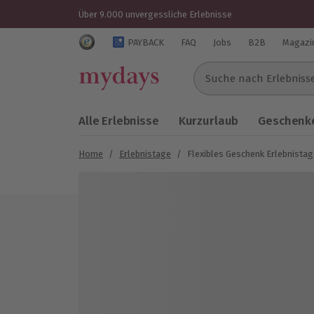
Über 9.000 unvergessliche Erlebnisse
Trustedshops Bewertungen für mydays.de
PAYBACK
FAQ
Jobs
B2B
Magazi
Suche nach Erlebnissen..
Alle Erlebnisse
Kurzurlaub
Geschenke
Home
/
Erlebnistage
/
Flexibles Geschenk Erlebnistag
Bild 1 von 4