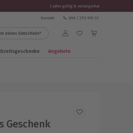
3 Jahre gültig & verlängerbar
Kontakt
089 / 2112 999 33
st einen Gutschein?
Benutzerkonto
chzeitsgeschenke
Angebote
es Geschenk