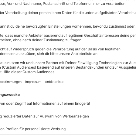
Erlebnisse.
Volle Flexibi
Jeder Gutsc
einlösbar.
Maximale S
3 Jahre gül
unden? Wie wäre es dann mit
zer Tag voller Spaß und
age. Ob beim ausgelassenen
Schnupperkurs
oder bei einem
ür jeden Geschmack etwas dabei.
m beim
Bauernhof-Erlebnis
 sammeln. Erlebnistage sind
n.
ei
www.mydays.de/einloesen
und