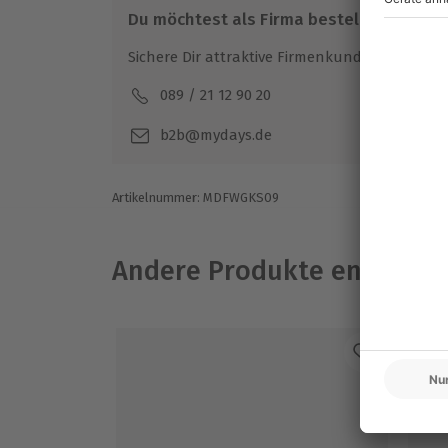
Du möchtest als Firma bestellen?
Sichere Dir attraktive Firmenkunden Vorteile.
089 / 21 12 90 20
Mo-F
b2b@mydays.de
Artikelnummer
:
MDFWGKS09
Andere Produkte entdeck