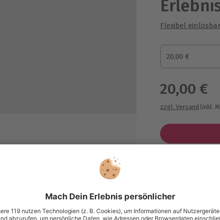
Erlebni
Flexibel einlösba
Gutscheinbetrag
20,00 €
Gutscheinbetra
20,00 €
zzgl. Versand
(inkl. 
Immer das p
Große Auswahl, 
ie Erlebnistage
maximale Siche
Große Aus
ich
Über 9.000 