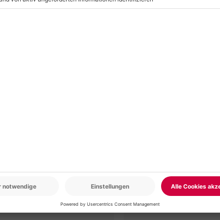
r: 9-17 Uhr
www.b2b.mydays.de/
en