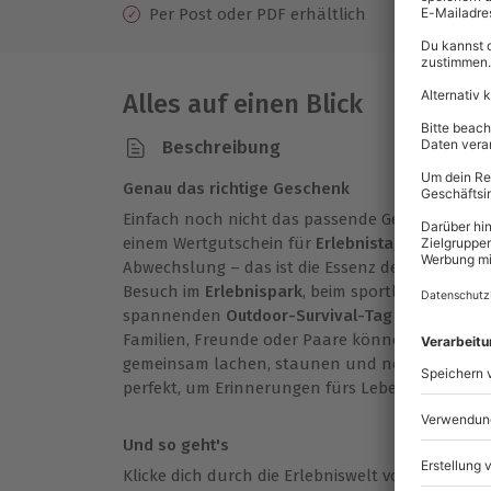
Per Post oder PDF erhältlich
Alles auf einen Blick
Beschreibung
Genau das richtige Geschenk
Einfach noch nicht das passende Geschenk gef
einem Wertgutschein für
Erlebnistage
? Ein gan
Abwechslung – das ist die Essenz der Erlebnist
Besuch im
Erlebnispark
, beim sportlichen
Golf-
spannenden
Outdoor-Survival-Tag
– hier ist f
Familien, Freunde oder Paare können außerde
gemeinsam lachen, staunen und neue Eindrücke
perfekt, um Erinnerungen fürs Leben zu schaffe
Und so geht's
Klicke dich durch die Erlebniswelt von mydays b