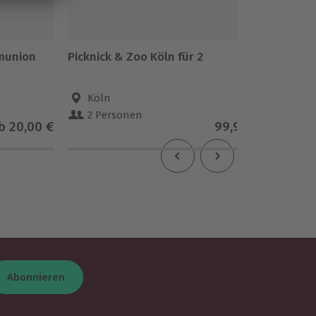
munion
Picknick & Zoo Köln für 2
Frühst
Hambur
Köln
Ham
2 Personen
2 Pe
b
20,00 €
99,90 €
3.8
(
Abonnieren