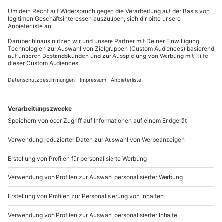
Gutschein gültig für 2 Personen
Du erreichst uns telefonisch zu folgenden Zeiten,
Zuschauer/Begleitperson möglich (kostenlos)
außer an bundesweiten Feiertagen:
Mo-Fr: 8-20 Uhr | Sa: 10-16 Uhr
Du möchtest als Firma bestellen?
Sichere Dir attraktive Firmenkunden Vorteile.
089 / 21 12 90 20
Mo-Fr: 9-17 Uhr
b2b@mydays.de
www.b2b.mydays.de/
Artikelnummer
:
57648