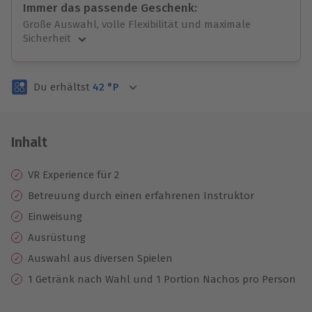
Immer das passende Geschenk:
Große Auswahl, volle Flexibilität und maximale
Sicherheit
Große Auswahl
Über 9.000 unvergessliche Erlebnisse.
Du erhältst
42
°P
Volle Flexibilität
Jeder Gutschein für alle Erlebnisse einlösbar.
Maximale Sicherheit
3 Jahre gültig & verlängerbar.
Inhalt
VR Experience für 2
Betreuung durch einen erfahrenen Instruktor
Einweisung
Ausrüstung
Auswahl aus diversen Spielen
1 Getränk nach Wahl und 1 Portion Nachos pro Person