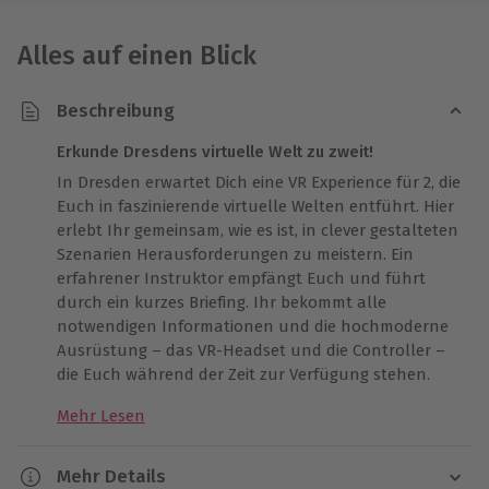
Alles auf einen Blick
Beschreibung
Erkunde Dresdens virtuelle Welt zu zweit!
In Dresden erwartet Dich eine VR Experience für 2, die
Euch in faszinierende virtuelle Welten entführt. Hier
erlebt Ihr gemeinsam, wie es ist, in clever gestalteten
Szenarien Herausforderungen zu meistern. Ein
erfahrener Instruktor empfängt Euch und führt
durch ein kurzes Briefing. Ihr bekommt alle
notwendigen Informationen und die hochmoderne
Ausrüstung – das VR-Headset und die Controller –
die Euch während der Zeit zur Verfügung stehen.
Mehr Lesen
Schafft unvergessliche Erinnerungen mit
interaktiven Spielen
Die Auswahl der Spiele reicht von intensiven
Mehr Details