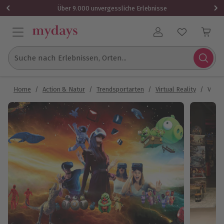
Über 9.000 unvergessliche Erlebnisse
Benutzerkonto
Suche nach Erlebnissen, Orten...
Home
/
Action & Natur
/
Trendsportarten
/
Virtual Reality
/
VR Ex