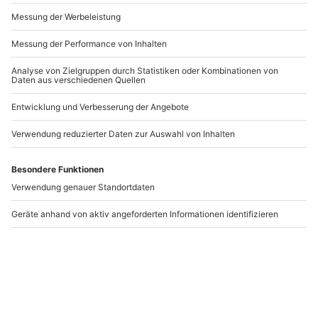
Andere Produkte entdecken
Trampolinhalle
Candle Light Dinner für
Dresden für 2
2 Dresden
Dresden
Dresden
2 Personen
2 Personen
36,90 €
84,90 €
5
4.2
(1)
(60)