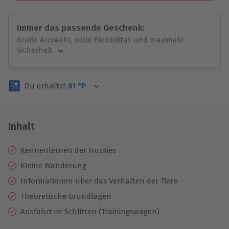
Immer das passende Geschenk:
Große Auswahl, volle Flexibilität und maximale
Sicherheit
Große Auswahl
Über 9.000 unvergessliche Erlebnisse.
Du erhältst
81
°P
Volle Flexibilität
Jeder Gutschein für alle Erlebnisse einlösbar.
Maximale Sicherheit
3 Jahre gültig & verlängerbar.
Inhalt
Kennenlernen der Huskies
Kleine Wanderung
Informationen über das Verhalten der Tiere
Theoretische Grundlagen
Ausfahrt im Schlitten (Trainingswagen)