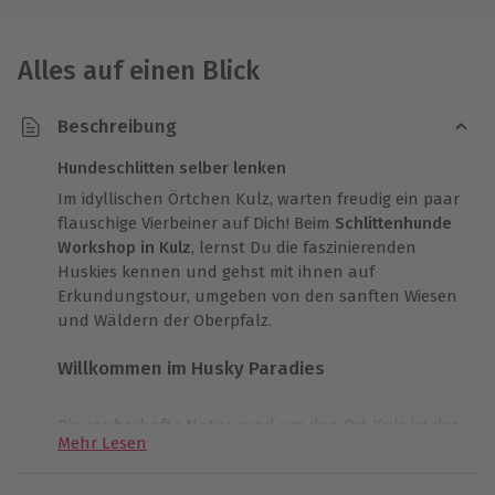
Alles auf einen Blick
Beschreibung
Hundeschlitten selber lenken
Im idyllischen Örtchen Kulz, warten freudig ein paar
flauschige Vierbeiner auf Dich! Beim
Schlittenhunde
Workshop in Kulz
, lernst Du die faszinierenden
Huskies kennen und gehst mit ihnen auf
Erkundungstour, umgeben von den sanften Wiesen
und Wäldern der Oberpfalz.
Willkommen im Husky Paradies
Die zauberhafte Natur rund um den Ort Kulz ist der
Mehr Lesen
ideale Spielplatz für die
ausdauernden und
intelligenten Huskies
. Beginne hier Deinen