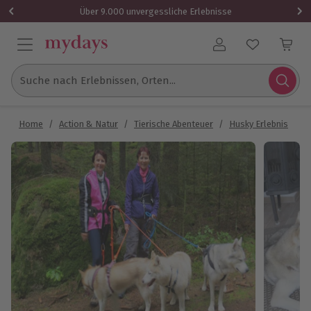
Über 9.000 unvergessliche Erlebnisse
Benutzerkonto
Suche nach Erlebnissen, Orten...
Home
/
Action & Natur
/
Tierische Abenteuer
/
Husky Erlebnis
/
H