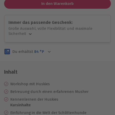
In den Warenkorb
Immer das passende Geschenk:
Große Auswahl, volle Flexibilität und maximale
Sicherheit
Große Auswahl
Über 9.000 unvergessliche Erlebnisse.
Du erhältst
84
°P
Volle Flexibilität
Jeder Gutschein für alle Erlebnisse einlösbar.
Maximale Sicherheit
3 Jahre gültig & verlängerbar.
Inhalt
Workshop mit Huskies
Betreuung durch einen erfahrenen Musher
Kennenlernen der Huskies
Kursinhalte
Einführung in die Welt der Schlittenhunde