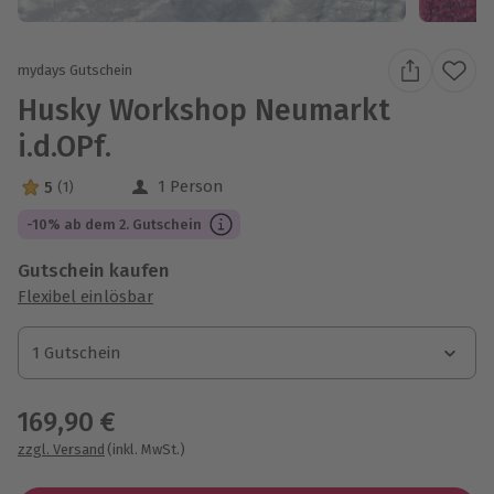
mydays Gutschein
Husky Workshop Neumarkt
i.d.OPf.
1 Person
5
(1)
5 Sterne von 5 aus 1 Bewertungen
-10% ab dem 2. Gutschein
Gutschein kaufen
Flexibel einlösbar
1 Gutschein
1 Gutschein
1 Gutschein
169,90 €
zzgl. Versand
(inkl. MwSt.)