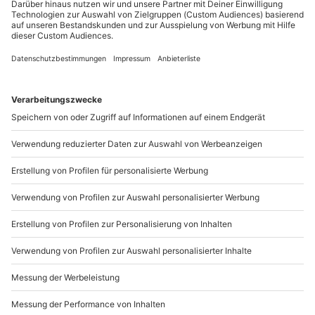
Sichere Dir attraktive Firmenkunden Vorteile.
089 / 21 12 90 20
Mo-Fr: 9-17 Uhr
b2b@mydays.de
www.b2b.mydays.de/
Artikelnummer
:
60626
Andere Produkte entdecken