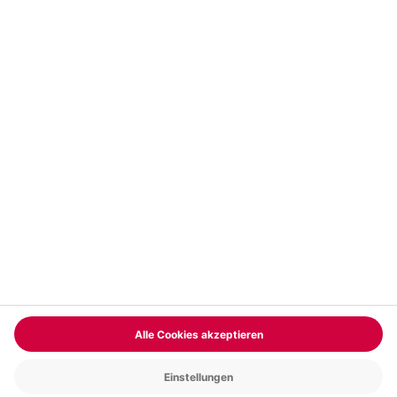
Vertrag widerrufen
FAQs
Kontakt
Zahlungsarten
Über uns
Magazin
Jobs & Karriere
Partnerprogramm
Trusted Shops
PAYBACK
Versand und Lieferung
Presse
AGB
Cookie Einstellungen
Datenschutz
Nutzungsbedingungen
Online-Marktplatz
Barrierefreiheit
Grounding Page
Compliance
Impressum
RECHNUNG