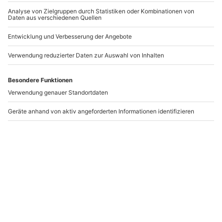
Aufenthalte in der
Beauty Paket Köln
Kältekammer Köln
Köln
Köln
1 Person
1 Person
113,90 €
149,90 €
5
(1)
Newsletter abonnieren und 10 € Rabatt sichern
Abonnieren