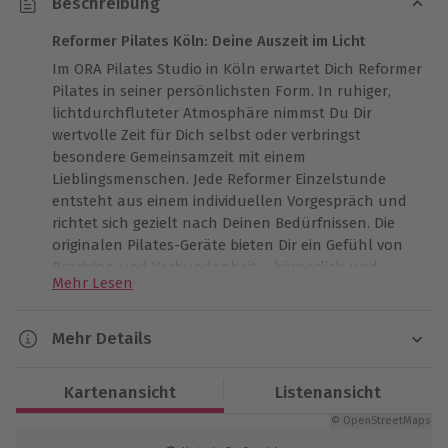
Beschreibung
Reformer Pilates Köln: Deine Auszeit im Licht
Im ORA Pilates Studio in Köln erwartet Dich Reformer
Pilates in seiner persönlichsten Form. In ruhiger,
lichtdurchfluteter Atmosphäre nimmst Du Dir
wertvolle Zeit für Dich selbst oder verbringst
besondere Gemeinsamzeit mit einem
Lieblingsmenschen. Jede Reformer Einzelstunde
entsteht aus einem individuellen Vorgespräch und
richtet sich gezielt nach Deinen Bedürfnissen. Die
originalen Pilates-Geräte bieten Dir ein Gefühl von
Präzision und Verbundenheit – körperlich und
Mehr Lesen
innerlich. Hier steht nicht nur Dein Training im
Mittelpunkt, sondern auch das stille Genießen eines
Augenblicks voller Achtsamkeit und Qualität.
Mehr Details
Versäume nicht die Gelegenheit, unvergessliche
Dauer
Erinnerungen im Herzen Kölns zu schaffen.
Kartenansicht
Listenansicht
Ca. 1 Stunde, 15 Minuten
© OpenStreetMaps