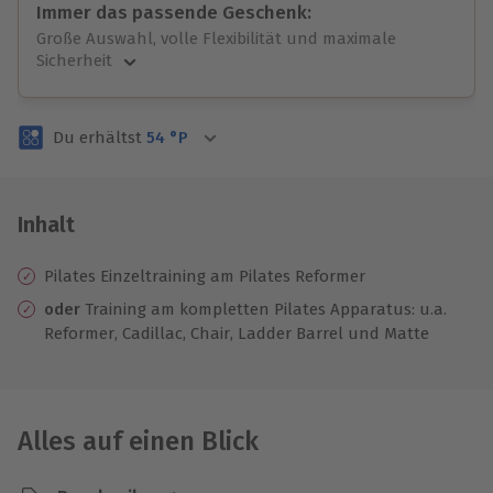
Immer das passende Geschenk:
Große Auswahl, volle Flexibilität und maximale
Sicherheit
Große Auswahl
Über 9.000 unvergessliche Erlebnisse.
Du erhältst
54
°P
Volle Flexibilität
Jeder Gutschein für alle Erlebnisse einlösbar.
Maximale Sicherheit
3 Jahre gültig & verlängerbar.
Inhalt
Pilates Einzeltraining am Pilates Reformer
oder
Training am kompletten Pilates Apparatus: u.a.
Reformer, Cadillac, Chair, Ladder Barrel und Matte
Alles auf einen Blick