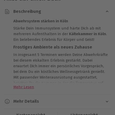
Beschreibung
Abwehrsystem stärken in Köln
Stärke Dein Immunsystem und härte Dich ab mit
mehreren Aufenthalten in der
Kältekammer in Köln
.
Ein belebendes Erlebnis für Körper und Geist!
Frostiges Ambiente als neues Zuhause
In insgesamt 5 Terminen werden Deine Abwehrkräfte
bei diesem eiskalten Erlebnis gestärkt. Dabei
erwartet Dich immer ein persönliches Vorgespräch,
bei dem Du ein köstliches Wellnessgetränk genießt.
Mit passender Winterausrüstung ausgestattet,
betrittst Du die Kammer, in der die Temperatur
auf
Mehr Lesen
frostige -85°C sinkt
und Dein Atem in der kalten
Luft zu Dampf kondensiert.
Mehr Details
Vitalisierung durch Kälte
Die Kälte auf Deiner Haut sorgt für ein kribbelndes
Dauer
Gefühl, als ob winzige Eiskristalle Dich berühren. In