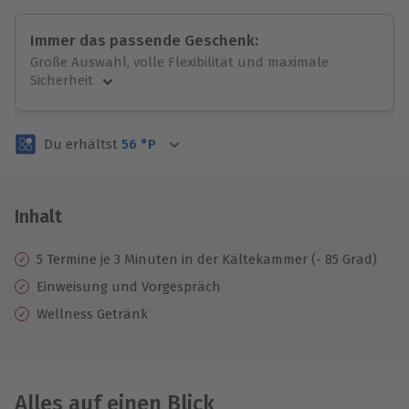
Immer das passende Geschenk:
Große Auswahl, volle Flexibilität und maximale
Sicherheit
Große Auswahl
Über 9.000 unvergessliche Erlebnisse.
Du erhältst
56
°P
Volle Flexibilität
Jeder Gutschein für alle Erlebnisse einlösbar.
Maximale Sicherheit
3 Jahre gültig & verlängerbar.
Inhalt
5 Termine je 3 Minuten in der Kältekammer (- 85 Grad)
Einweisung und Vorgespräch
Wellness Getränk
Alles auf einen Blick