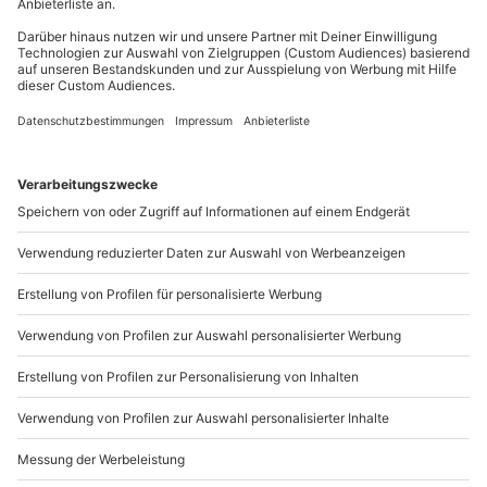
Gutschein gültig für 1 Person
Du möchtest als Firma bestellen?
Sichere Dir attraktive Firmenkunden Vorteile.
089 / 21 12 90 20
Mo-Fr: 9-17 Uhr
b2b@mydays.de
www.b2b.mydays.de/
Artikelnummer
:
47613
Andere Produkte entdecken