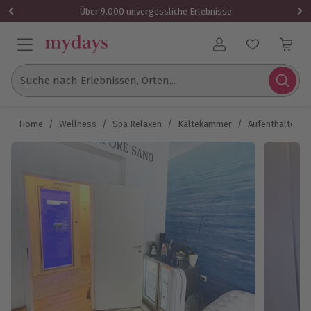
Über 9.000 unvergessliche Erlebnisse
Benutzerkonto
Suche nach Erlebnissen, Orten...
Home
/
Wellness
/
Spa Relaxen
/
Kältekammer
/
Aufenthalte in