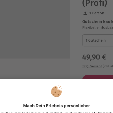
(Profi)
1 Person
Gutschein kauf
Flexibel einlösba
1 Gutschein
1 Gutschein
1 Gutschein
49,90 €
zzgl. Versand
(inkl. 
Immer das p
er Gruppe
Große Auswahl, 
maximale Siche