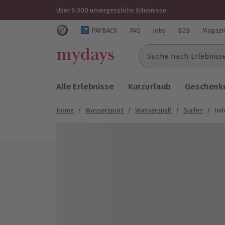
Über 9.000 unvergessliche Erlebnisse
Trustedshops Bewertungen für mydays.de
PAYBACK
FAQ
Jobs
B2B
Magazi
Suche nach Erlebnissen..
Alle Erlebnisse
Kurzurlaub
Geschenke
Home
/
Wassersport
/
Wasserspaß
/
Surfen
/
Ind
Bild 1 von 2