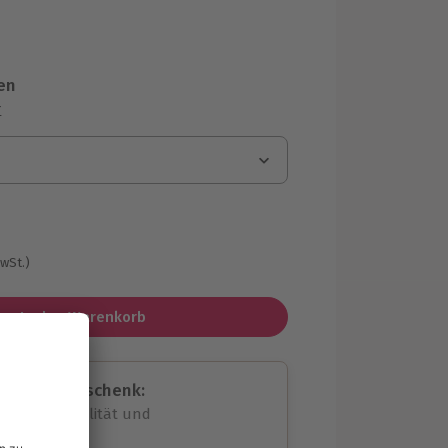
en
r
MwSt.)
In den Warenkorb
assende Geschenk:
volle Flexibilität und
rheit