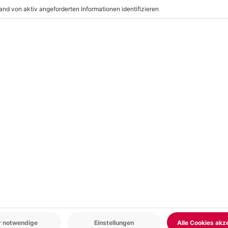
akuten Verletzungen oder
er, Badeschlappen
, Helm
r: 9-17 Uhr
www.b2b.mydays.de/
en