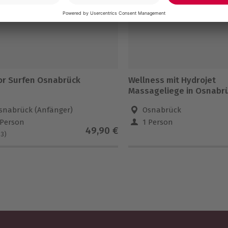
or Surfen Osnabrück
Wellness mit Hydrojet
Massageliege in Osnabr
snabrück (Anfänger)
Osnabrück
 Person
1 Person
49,90 €
(3)