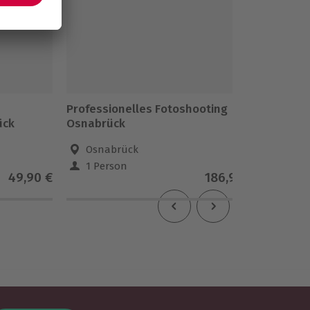
Professionelles Fotoshooting
Wellnes
ück
Osnabrück
Osnabrück
Osn
1 Person
1 Pe
49,90 €
186,90 €