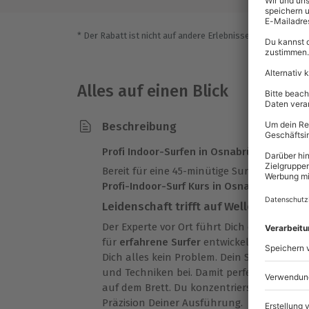
* Der Rabatt ist nicht auf andere Erlebnisse bei der Einlö
Alles auf einen Blick
Beschreibung
Profi Indoor-Surfen in Osnabrück
Bereit für eine 45-minütige Surf-Session m
Profi-Indoor-Surf Kurs in Osnabrück
genau 
Leidenschaft trifft auf Wellen
Der Experte vor Ort führt Dich durch den a
für
erfahrene Surfer
entwickelt wurde. Tru
Dich alles kein Problem. Dein Surflehrer br
und Techniken bei. Damit perfektionierst 
auf dem Brett. Du konzentrierst Dich voll 
Präzision Deiner Ausführung.