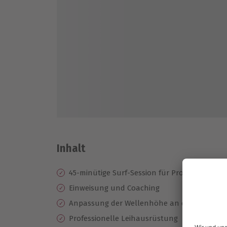
Inhalt
45-minütige Surf-Session für Profis
Einweisung und Coaching
Anpassung der Wellenhöhe an den Stand d
Professionelle Leihausrüstung