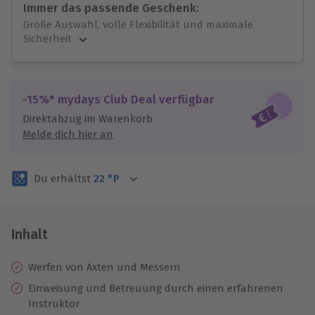
Immer das passende Geschenk:
Große Auswahl, volle Flexibilität und maximale
Sicherheit
Große Auswahl
Über 9.000 unvergessliche Erlebnisse.
Volle Flexibilität
-15%* mydays Club Deal verfügbar
Jeder Gutschein für alle Erlebnisse einlösbar.
Direktabzug im Warenkorb
Maximale Sicherheit
Melde dich hier an
3 Jahre gültig & verlängerbar.
Du erhältst
22
°P
Inhalt
Werfen von Äxten und Messern
Einweisung und ​​Betreuung durch einen erfahrenen
Instruktor