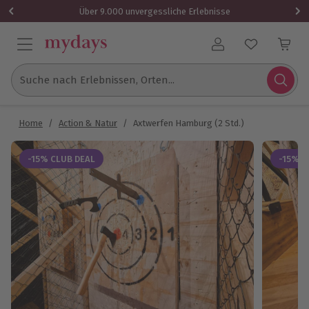
Über 9.000 unvergessliche Erlebnisse
Benutzerkonto
Suche nach Erlebnissen, Orten...
Home
/
Action & Natur
/
Axtwerfen Hamburg (2 Std.)
-15% CLUB DEAL
-15% C