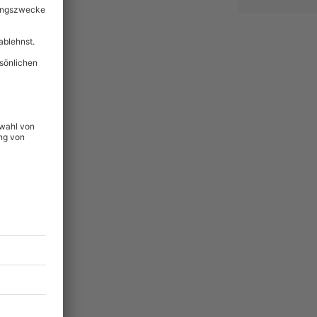
lität
hein für alle Erlebnisse
icherheit
tig & verlängerbar.