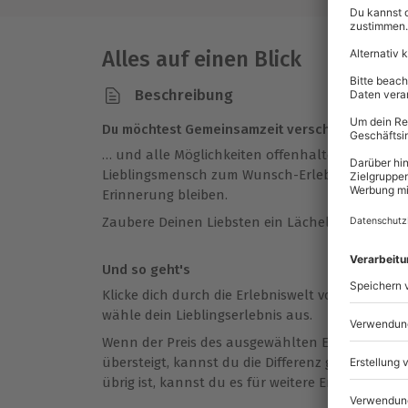
Alles auf einen Blick
Beschreibung
Du möchtest Gemeinsamzeit verschenken…
… und alle Möglichkeiten offenhalten? Mit eine
Lieblingsmensch zum Wunsch-Erlebnis. So schaf
Erinnerung bleiben.
Zaubere Deinen Liebsten ein Lächeln ins Gesicht
Und so geht's
Klicke dich durch die Erlebniswelt von mydays b
wähle dein Lieblingserlebnis aus.
Wenn der Preis des ausgewählten Erlebnisses d
übersteigt, kannst du die Differenz ganz einfa
übrig ist, kannst du es für weitere Erlebnisse v