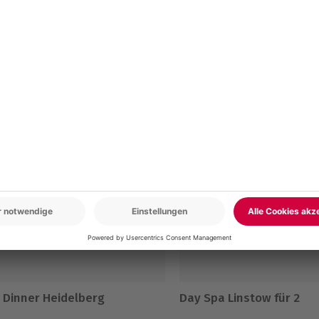
www.b2b.mydays.de/
en
BESTSELLER
 Dinner Heidelberg
Day Spa Linstow für 2