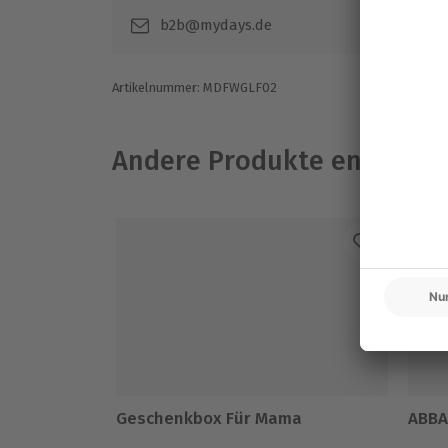
b2b@mydays.de
Artikelnummer
:
MDFWGLF02
Andere Produkte entdeck
Geschenkbox Für Mama
ABBA