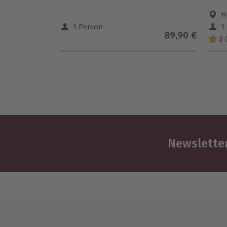
H
1 Person
1
89,90 €
2
Newsletter