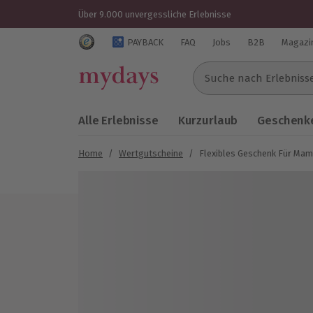
Über 9.000 unvergessliche Erlebnisse
Trustedshops Bewertungen für mydays.de
PAYBACK
FAQ
Jobs
B2B
Magazi
Suche nach Erlebnissen..
Alle Erlebnisse
Kurzurlaub
Geschenke
Home
/
Wertgutscheine
/
Flexibles Geschenk Für Ma
Bild 1 von 4