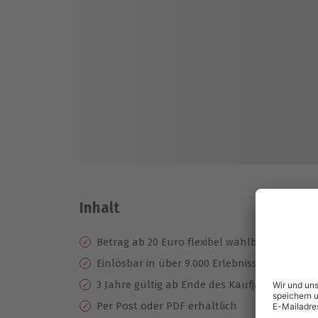
Inhalt
Betrag ab 20 Euro flexibel wählbar
Einlösbar in über 9.000 Erlebnisse
3 Jahre gültig ab Ende des Kaufjahres
Per Post oder PDF erhältlich