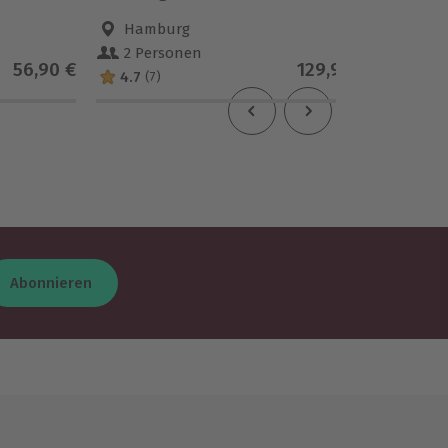
Hamburg
an 1
2 Personen
1 Pe
56,90 €
129,90 €
4.7
4.5
(7)
(
Abonnieren