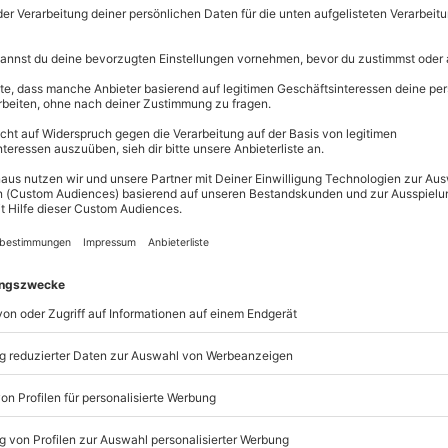
Erlebnisse.
Volle Flexibi
Jeder Gutsc
einlösbar.
Maximale S
3 Jahre gül
m Wertgutschein findet Dein
fst Du besondere Momente, die in
.
ei
www.mydays.de/einloesen
und
en Wert deines Gutscheins
ch bezahlen. Wenn noch etwas
erwenden.