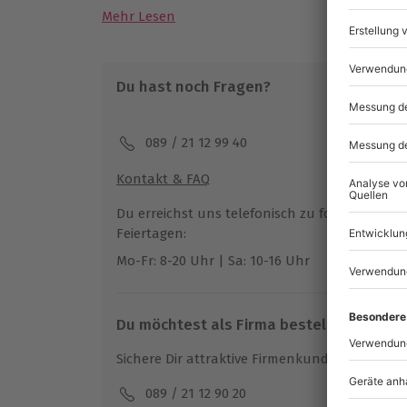
Mehr Lesen
Du hast noch Fragen?
089 / 21 12 99 40
Kontakt & FAQ
Du erreichst uns telefonisch zu folgenden Z
Feiertagen:
Mo-Fr: 8-20 Uhr | Sa: 10-16 Uhr
Du möchtest als Firma bestellen?
Sichere Dir attraktive Firmenkunden Vorteile.
089 / 21 12 90 20
Mo-F