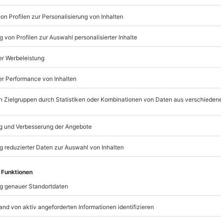
mydays
GmbH
Mühldorfstraße 8
81671
München
eiten, außer an bundesweiten
r: 9-17 Uhr