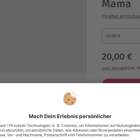
Mama
Flexibel einlösba
Gutscheinbetrag
20,00 €
Gutscheinbetra
20,00 €
zzgl. Versand
(inkl. 
Immer das p
Große Auswahl, 
maximale Siche
Große Aus
Über 9.000 