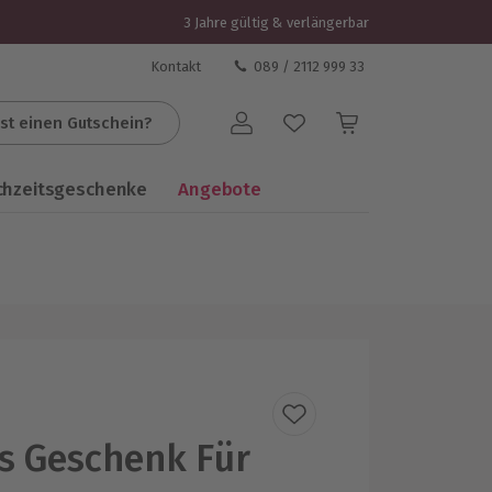
3 Jahre gültig & verlängerbar
Kontakt
089 / 2112 999 33
st einen Gutschein?
Benutzerkonto
chzeitsgeschenke
Angebote
es Geschenk Für