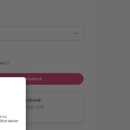
r
g
MwSt.)
In den Warenkorb
assende Geschenk:
volle Flexibilität und
rheit
wahl
unvergessliche