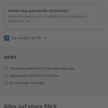
Immer das passende Geschenk:
Große Auswahl, volle Flexibilität und maximale
Sicherheit
Große Auswahl
Über 9.000 unvergessliche Erlebnisse.
Du erhältst
27
°P
Volle Flexibilität
Jeder Gutschein für alle Erlebnisse einlösbar.
Maximale Sicherheit
3 Jahre gültig & verlängerbar.
Inhalt
Thermenaufenthalt inklusive Massage
Tageskarte Wohlfühl-Therme
30-minütige Massage
Alles auf einen Blick