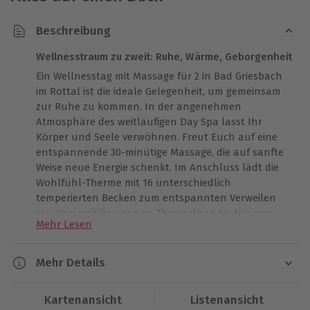
Beschreibung
Wellnesstraum zu zweit: Ruhe, Wärme, Geborgenheit
Ein Wellnesstag mit Massage für 2 in Bad Griesbach
im Rottal ist die ideale Gelegenheit, um gemeinsam
zur Ruhe zu kommen. In der angenehmen
Atmosphäre des weitläufigen Day Spa lasst Ihr
Körper und Seele verwöhnen. Freut Euch auf eine
entspannende 30-minütige Massage, die auf sanfte
Weise neue Energie schenkt. Im Anschluss lädt die
Wohlfühl-Therme mit 16 unterschiedlich
temperierten Becken zum entspannten Verweilen
ein. Vom wohlig warmen Thermalbad bis hin zum
Mehr Lesen
belebenden Bewegungsbecken – hier findet Ihr Euer
ganz persönliches Wohlfühlrefugium. Schöner kann
gemeinsames Abschalten kaum sein. Schafft
Mehr Details
Erinnerungen, die bleiben – und macht diesen
Dauer
Thermentag zu einem besonderen Geschenk an
Kartenansicht
Listenansicht
Euch selbst oder an Menschen, die Euch am Herzen
Wellnesstag