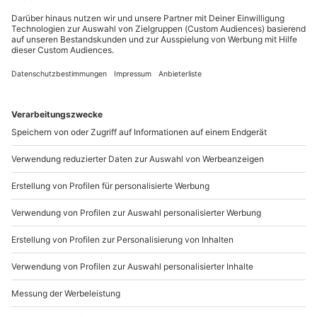
Du möchtest als Firma bestellen?
Sichere Dir attraktive Firmenkunden Vorteile.
089 / 21 12 90 20
Mo-Fr: 9-17 Uhr
b2b@mydays.de
www.b2b.mydays.de/
Artikelnummer
:
63126
Andere Produkte entdecken