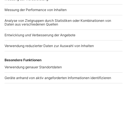
-15% CLUB DEAL
Fußreflexzonenmassage
Klangschalen Massage
Bremen
Bremen
Bremen
Bremen
1 Person
1 Person
40,90 €
51,90 €
5
(2)