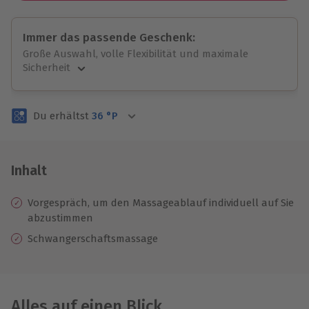
Immer das passende Geschenk:
Große Auswahl, volle Flexibilität und maximale
Sicherheit
Große Auswahl
Über 9.000 unvergessliche Erlebnisse.
Du erhältst
36
°P
Volle Flexibilität
Jeder Gutschein für alle Erlebnisse einlösbar.
Maximale Sicherheit
3 Jahre gültig & verlängerbar.
Inhalt
Vorgespräch, um den Massageablauf individuell auf Sie
abzustimmen
Schwangerschaftsmassage
Alles auf einen Blick