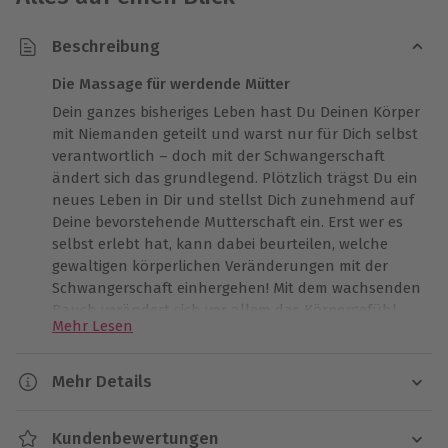
Beschreibung
Die Massage für werdende Mütter
Dein ganzes bisheriges Leben hast Du Deinen Körper
mit Niemanden geteilt und warst nur für Dich selbst
verantwortlich – doch mit der Schwangerschaft
ändert sich das grundlegend. Plötzlich trägst Du ein
neues Leben in Dir und stellst Dich zunehmend auf
Deine bevorstehende Mutterschaft ein. Erst wer es
selbst erlebt hat, kann dabei beurteilen, welche
gewaltigen körperlichen Veränderungen mit der
Schwangerschaft einhergehen! Mit dem wachsenden
Bauch verändert sich vor allem das Körpergefühl
Mehr Lesen
auf unnachahmliche Art und Weise und Du
bekommst einen völlig neuen Zugang zu Dir selbst.
Zur großen Freude auf den Nachwuchs kommen
Mehr Details
dann allerdings nicht zuletzt häufig auch gewisse
Dauer
Beschwerden von Rückenschmerzen bis hin zu
Kundenbewertungen
Verspannungen hinzu. Du wünschst Dir neue Kraft,
Ca. 50 Minuten (reine Behandlungsdauer: ca. 40