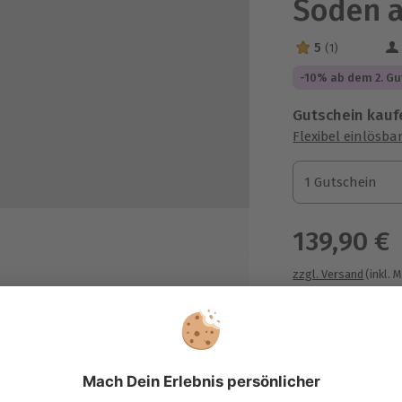
Soden 
5
(1)
5 Sterne von 5 a
-10% ab dem 2. Gu
Gutschein kauf
Flexibel einlösba
1 Gutschein
1 Gutschein
1 Gutschein
139,90 €
zzgl. Versand
(inkl. 
dividuelles Vorgespräch
rwendung von Bio Sheabutter und
o-Mandel-Massageöl
chruhe mit Getränk
Immer das p