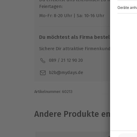
Feiertagen:
Teilnehmer
Mo-Fr: 8-20 Uhr | Sa: 10-16 Uhr
Gutschein gültig für 1 Person
Du möchtest als Firma bestellen?
Sichere Dir attraktive Firmenkunden Vorteile.
089 / 21 12 90 20
Mo-F
b2b@mydays.de
Artikelnummer
:
60213
Andere Produkte entdeck