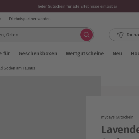
Jeder Gutschein für alle Erlebnisse einlösbar
n
Erlebnispartner werden
Du ha
.
 für
Geschenkboxen
Wertgutscheine
Neu
Ho
ad Soden am Taunus
mydays Gutschein
Lavend