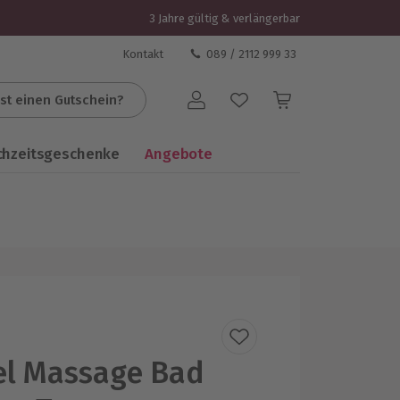
3 Jahre gültig & verlängerbar
Kontakt
089 / 2112 999 33
st einen Gutschein?
Benutzerkonto
chzeitsgeschenke
Angebote
el Massage Bad