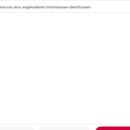
r: 9-17 Uhr
www.b2b.mydays.de/
en