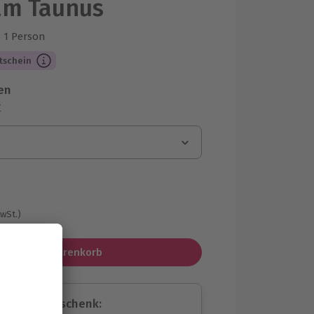
am Taunus
1 Person
us 1 Bewertungen
tschein
en
r
MwSt.)
In den Warenkorb
assende Geschenk: