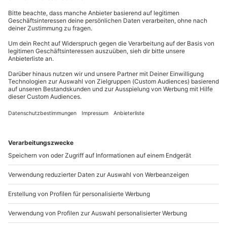
Kontakt & FAQ
Ausrüstung & Kleidung
Wird gestellt: Handtücher, Einmalunterwäsche,
mydays
GmbH
Bademantel
Mühldorfstraße 8
81671
München
Teilnehmer
Du erreichst uns telefonisch zu folgenden Zeiten,
Gutschein gültig für 1 Person
außer an bundesweiten Feiertagen:
Mo-Fr: 8-20 Uhr | Sa: 10-16 Uhr
Du möchtest als Firma bestellen?
Sichere Dir attraktive Firmenkunden Vorteile.
089 / 21 12 90 20
Mo-Fr: 9-17 Uhr
b2b@mydays.de