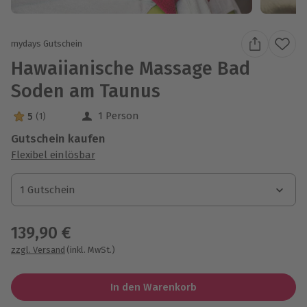
mydays Gutschein
Hawaiianische Massage Bad
Soden am Taunus
1 Person
5
(1)
5 Sterne von 5 aus 1 Bewertungen
Gutschein kaufen
Flexibel einlösbar
1 Gutschein
1 Gutschein
1 Gutschein
139,90 €
zzgl. Versand
(inkl. MwSt.)
In den Warenkorb