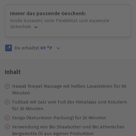
Immer das passende Geschenk:
Große Auswahl, volle Flexibilität und maximale
Sicherheit
Große Auswahl
Über 9.000 unvergessliche Erlebnisse.
Du erhältst
69
°P
Volle Flexibilität
Jeder Gutschein für alle Erlebnisse einlösbar.
Maximale Sicherheit
3 Jahre gültig & verlängerbar.
Inhalt
Hawaii Tempel Massage mit heißen Lavasteinen für 60
Minuten
Fußbad mit Salz vom Fuß des Himalajas und Kräutern
für 30 Minuten
Fango (Naturmoor-Packung) für 20 Minuten
Verwendung von Bio Sheabutter und Bio ätherisches
Bergamotte Öl aus eigener Produktion