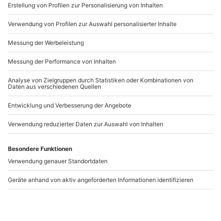
www.b2b.mydays.de/
Artikelnummer
:
60214
Andere Produkte entdecken
Ägyptische Massage
Lavendel Massage Bad
Bad Soden am Taunus
Soden am Taunus
Bad Soden am Taunus
Bad Soden am Taunus
1 Person
1 Person