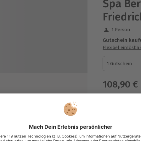
Spa Berl
Friedri
1 Person
Gutschein kauf
Flexibel einlösba
1 Gutschein
1 Gutschein
1 Gutschein
108,90 €
zzgl. Versand
(inkl. 
Immer das p