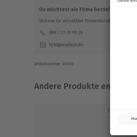
Gutschein gültig für 1 Person
Du möchtest als Firma bestellen?
Sichere Dir attraktive Firmenkunden Vorteile.
089 / 21 12 90 20
Mo-F
b2b@mydays.de
Artikelnummer
:
49200
Andere Produkte entdeck