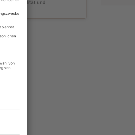
volle Flexibilität und
rheit
wahl
unvergessliche
54
°P
lität
hein für alle Erlebnisse
icherheit
tig & verlängerbar.