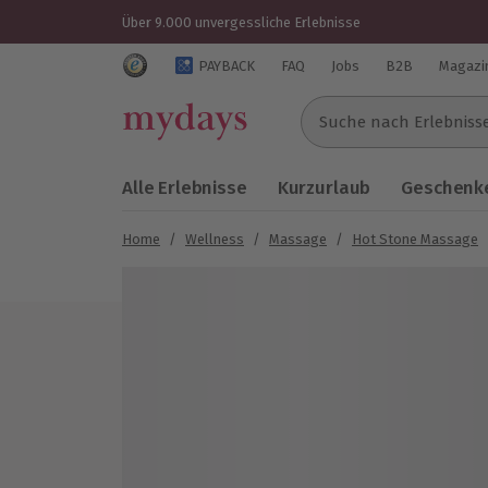
Über 9.000 unvergessliche Erlebnisse
Trustedshops Bewertungen für mydays.de
PAYBACK
FAQ
Jobs
B2B
Magazi
Suche nach Erlebnissen..
Alle Erlebnisse
Kurzurlaub
Geschenke
Home
/
Wellness
/
Massage
/
Hot Stone Massage
Bild 1 von 9