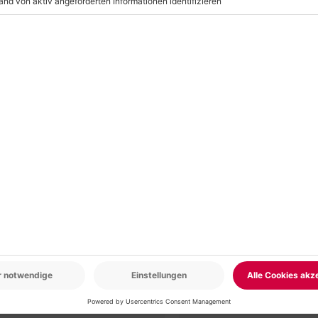
r: 9-17 Uhr
www.b2b.mydays.de/
en