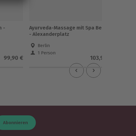
 -
Ayurveda-Massage mit Spa Berlin
Ayurved
- Alexanderplatz
- Fried
Berlin
Berl
1 Person
1 Pe
99,90 €
103,90 €
Abonnieren