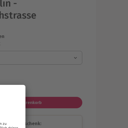
in -
chstrasse
en
r
MwSt.)
In den Warenkorb
assende Geschenk: