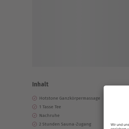
Inhalt
Hotstone Ganzkörpermassage
1 Tasse Tee
Nachruhe
2 Stunden Sauna-Zugang