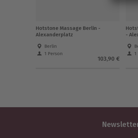
Hotstone Massage Berlin -
Hots
Alexanderplatz
- Al
Berlin
B
1 Person
1
103,90 €
Newsletter