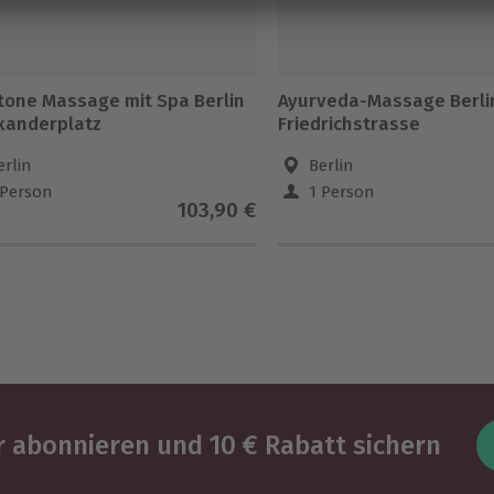
tone Massage mit Spa Berlin
Ayurveda-Massage Berlin
exanderplatz
Friedrichstrasse
erlin
Berlin
 Person
1 Person
103,90 €
 abonnieren und 10 € Rabatt sichern