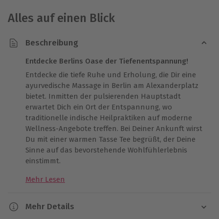
Alles auf einen Blick
Beschreibung
Entdecke Berlins Oase der Tiefenentspannung!
Entdecke die tiefe Ruhe und Erholung, die Dir eine
ayurvedische Massage in Berlin am Alexanderplatz
bietet. Inmitten der pulsierenden Hauptstadt
erwartet Dich ein Ort der Entspannung, wo
traditionelle indische Heilpraktiken auf moderne
Wellness-Angebote treffen. Bei Deiner Ankunft wirst
Du mit einer warmen Tasse Tee begrüßt, der Deine
Sinne auf das bevorstehende Wohlfühlerlebnis
einstimmt.
Natürliche Heilung durch ayurvedische Öle
Mehr Lesen
Die ayurvedische Ganzkörpermassage nutzt
natürliche Öle, die sanft in Deine Haut einmassiert
Mehr Details
werden und dabei helfen, Körper und Geist in