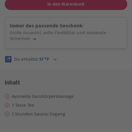
In den Warenkorb
Immer das passende Geschenk:
Große Auswahl, volle Flexibilität und maximale
Sicherheit
Große Auswahl
Über 9.000 unvergessliche Erlebnisse.
Du erhältst
51
°P
Volle Flexibilität
Jeder Gutschein für alle Erlebnisse einlösbar.
Maximale Sicherheit
3 Jahre gültig & verlängerbar.
Inhalt
Ayurveda Ganzkörpermassage
1 Tasse Tee
2 Stunden Sauna-Zugang