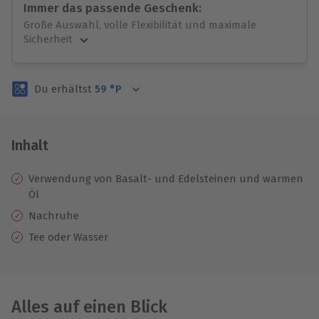
Immer das passende Geschenk:
Große Auswahl, volle Flexibilität und maximale
Sicherheit
Große Auswahl
Über 9.000 unvergessliche Erlebnisse.
Du erhältst
59
°P
Volle Flexibilität
Jeder Gutschein für alle Erlebnisse einlösbar.
Maximale Sicherheit
3 Jahre gültig & verlängerbar.
Inhalt
Verwendung von Basalt- und Edelsteinen und warmen
Öl
Nachruhe
Tee oder Wasser
Alles auf einen Blick