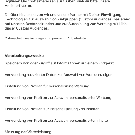
Mo-Fr: 8-20 Uhr | Sa: 10-16 Uhr
Du möchtest als Firma bestellen?
Sichere Dir attraktive Firmenkunden Vorteile.
089 / 21 12 90 20
Mo-Fr: 9-17 Uhr
b2b@mydays.de
www.b2b.mydays.de/
Artikelnummer
:
61490
Andere Produkte entdecken