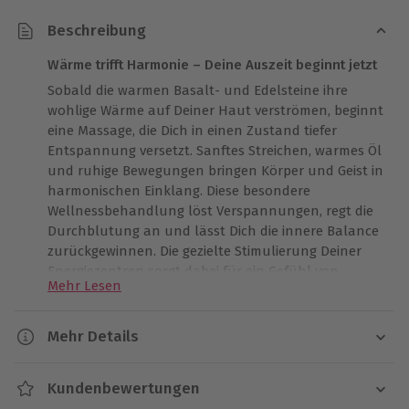
Beschreibung
Wärme trifft Harmonie – Deine Auszeit beginnt jetzt
Sobald die warmen Basalt- und Edelsteine ihre
wohlige Wärme auf Deiner Haut verströmen, beginnt
eine Massage, die Dich in einen Zustand tiefer
Entspannung versetzt. Sanftes Streichen, warmes Öl
und ruhige Bewegungen bringen Körper und Geist in
harmonischen Einklang. Diese besondere
Wellnessbehandlung löst Verspannungen, regt die
Durchblutung an und lässt Dich die innere Balance
zurückgewinnen. Die gezielte Stimulierung Deiner
Energiezentren sorgt dabei für ein Gefühl von
Mehr Lesen
Geborgenheit und innerer Ruhe. Nach dem letzten
Massagegriff kannst Du bei einer Tasse Tee oder
Wasser noch nachwirken lassen, während sich die
Mehr Details
wohltuende Wirkung entfaltet. Lass Dich verwöhnen
Dauer
und genieße Deine persönliche Auszeit voller Wärme
Kundenbewertungen
und Erholung!
Gesamtdauer: ca. 100 Minuten