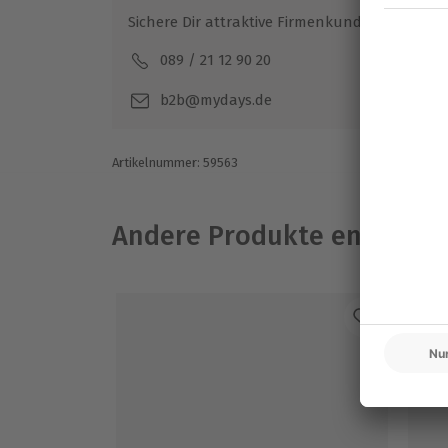
Sichere Dir attraktive Firmenkunden Vorteile.
089 / 21 12 90 20
Mo-F
b2b@mydays.de
Artikelnummer
:
59563
Andere Produkte entdeck
-1