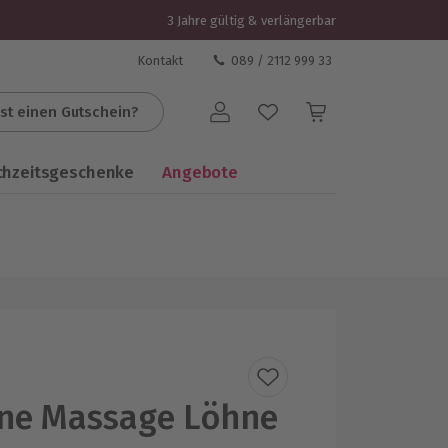
3 Jahre gültig & verlängerbar
Kontakt
089 / 2112 999 33
st einen Gutschein?
Benutzerkonto
chzeitsgeschenke
Angebote
one Massage Löhne