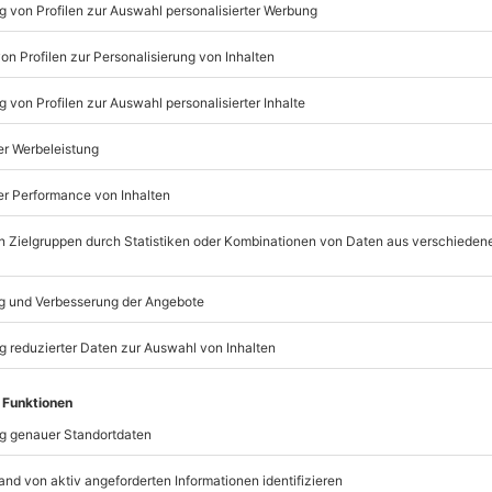
Listenansicht
© OpenStreetMaps
icht
zu bestimmten Terminen verfügbar
mydays
GmbH
nach Absprache mit dem
Mühldorfstraße 8
81671
München
eiten, außer an bundesweiten