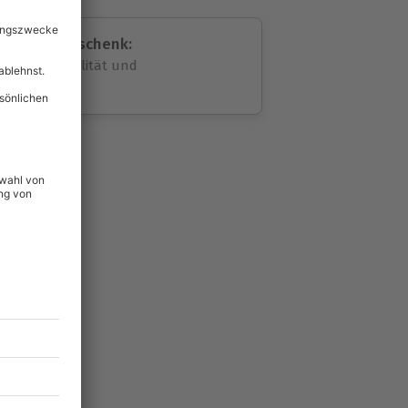
assende Geschenk:
volle Flexibilität und
rheit
wahl
unvergessliche
24
°P
lität
hein für alle Erlebnisse
icherheit
tig & verlängerbar.