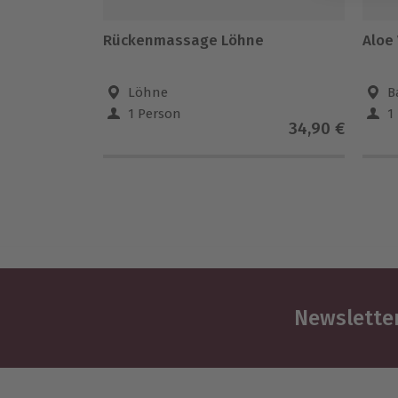
Rückenmassage Löhne
Aloe
Löhne
B
1 Person
1
34,90 €
Newsletter