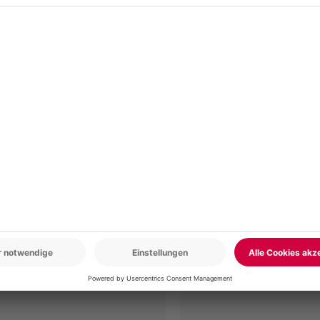
r: 9-17 Uhr
www.b2b.mydays.de/
en
5% CLUB DEAL