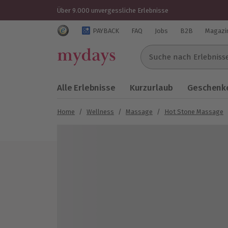
Über 9.000 unvergessliche Erlebnisse
Trustedshops Bewertungen für mydays.de
PAYBACK
FAQ
Jobs
B2B
Magazi
Suche nach Erlebnissen..
Alle Erlebnisse
Kurzurlaub
Geschenke
Home
/
Wellness
/
Massage
/
Hot Stone Massage
Bild 1 von 4