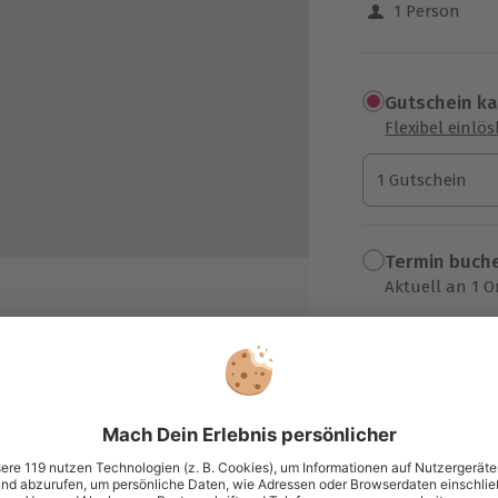
1 Person
Gutschein k
Flexibel einlö
1 Gutschein
1 Gutschein
1 Gutschein
Termin buch
Aktuell an 1 O
Wähle im nächs
48,90 €
zzgl. Versand
(inkl. 
altsteinen