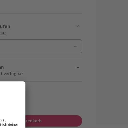
aufen
sbar
en
rt verfügbar
ten Schritt einen Termin aus
MwSt.)
In den Warenkorb