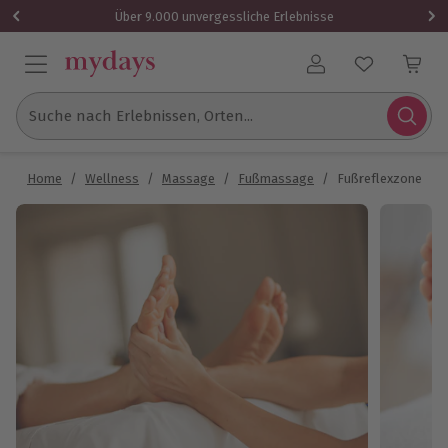
Über 9.000 unvergessliche Erlebnisse
Benutzerkonto
Suche nach Erlebnissen, Orten...
Home
/
Wellness
/
Massage
/
Fußmassage
/
Fußreflexzonenma