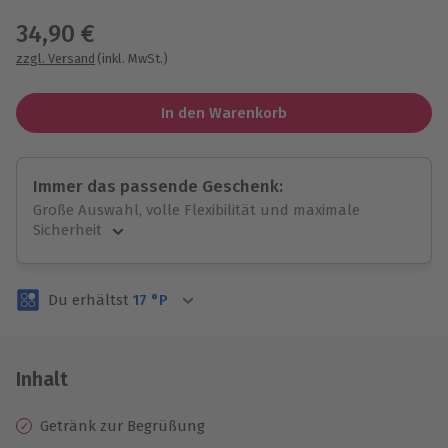
34,90 €
zzgl. Versand
(inkl. MwSt.)
In den Warenkorb
Immer das passende Geschenk:
Große Auswahl, volle Flexibilität und maximale
Sicherheit
Große Auswahl
Über 9.000 unvergessliche Erlebnisse.
Du erhältst
17
°P
Volle Flexibilität
Jeder Gutschein für alle Erlebnisse einlösbar.
Maximale Sicherheit
3 Jahre gültig & verlängerbar.
Inhalt
Getränk zur Begrüßung