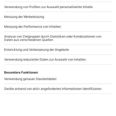
Artikelnummer
:
59558
Andere Produkte entdecken
Rückenmassage Löhne
Lymphdrainagen-
Massage Löhne
(Gesicht)
Löhne
Löhne
1 Person
1 Person
34,90 €
54,90 €