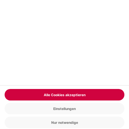
Vertrag widerrufen
FAQs
Kontakt
Zahlungsarten
Über uns
Magazin
Jobs & Karriere
Partnerprogramm
Trusted Shops
PAYBACK
Versand und Lieferung
Presse
AGB
Cookie Einstellungen
Datenschutz
Nutzungsbedingungen
Online-Marktplatz
Barrierefreiheit
Grounding Page
Compliance
Impressum
RECHNUNG