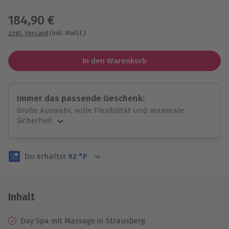
Wähle im nächsten Schritt einen Termin aus
184,90 €
zzgl. Versand
(inkl. MwSt.)
In den Warenkorb
Immer das passende Geschenk:
Große Auswahl, volle Flexibilität und maximale
Sicherheit
Große Auswahl
Über 9.000 unvergessliche Erlebnisse.
Du erhältst
92
°P
Volle Flexibilität
Jeder Gutschein für alle Erlebnisse einlösbar.
Maximale Sicherheit
3 Jahre gültig & verlängerbar.
Inhalt
Day Spa mit Massage in Strausberg