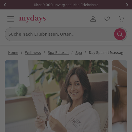
Über 9.000 unvergessliche Erlebnisse
Benutzerkonto
Suche nach Erlebnissen, Orten...
Home
/
Wellness
/
Spa Relaxen
/
Spa
/
Day Spa mit Massage Str