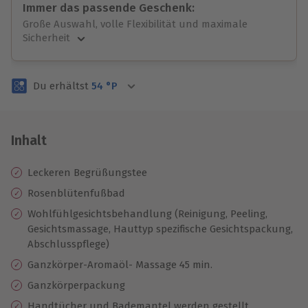
Immer das passende Geschenk:
Große Auswahl, volle Flexibilität und maximale
Sicherheit
Große Auswahl
Über 9.000 unvergessliche Erlebnisse.
Du erhältst
54
°P
Volle Flexibilität
Jeder Gutschein für alle Erlebnisse einlösbar.
Maximale Sicherheit
3 Jahre gültig & verlängerbar.
Inhalt
Leckeren Begrüßungstee
Rosenblütenfußbad
Wohlfühlgesichtsbehandlung (Reinigung, Peeling,
Gesichtsmassage, Hauttyp spezifische Gesichtspackung,
Abschlusspflege)
Ganzkörper-Aromaöl- Massage 45 min.
Ganzkörperpackung
Handtücher und Bademantel werden gestellt,