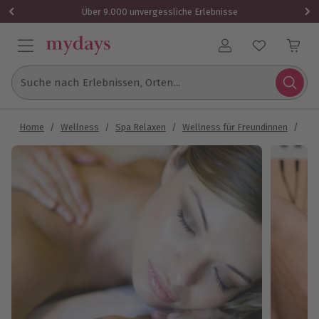
Über 9.000 unvergessliche Erlebnisse
Benutzerkonto
Suche nach Erlebnissen, Orten...
Home
/
Wellness
/
Spa Relaxen
/
Wellness für Freundinnen
/
Wel