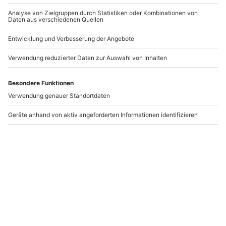
Shiatsu Massage Pirna
Hot Stone Massage
Pirna (60 min)
Pirna
Pirna
1 Person
1 Person
89,90 €
99,90 €
Newsletter abonnieren und 10 € Rabatt sichern
Abonnieren