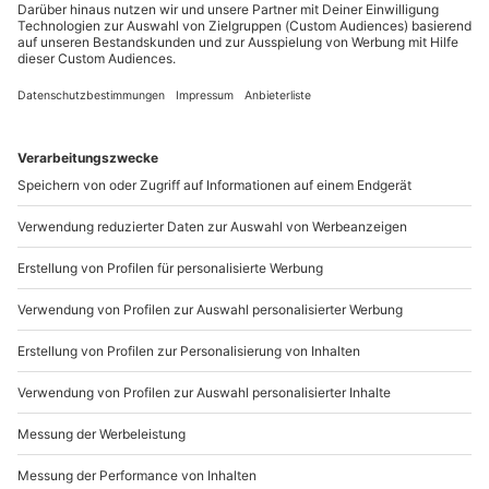
Sichere Dir attraktive Firmenkunden Vorteile.
089 / 21 12 90 20
Mo-Fr: 9-17 Uhr
b2b@mydays.de
www.b2b.mydays.de/
Artikelnummer
:
46306
Andere Produkte entdecken