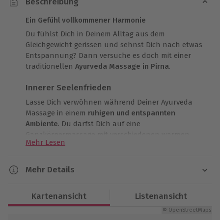
Beschreibung
Ein Gefühl vollkommener Harmonie
Du fühlst Dich in Deinem Alltag aus dem
Gleichgewicht gerissen und sehnst Dich nach etwas
Entspannung? Dann versuche es doch mit einer
traditionellen
Ayurveda Massage in Pirna
.
Innerer Seelenfrieden
Lasse Dich verwöhnen während Deiner Ayurveda
Massage in einem
ruhigen und entspannten
Ambiente
. Du darfst Dich auf eine
Ganzkörpermassage mit verschiedenen warmen
Mehr Lesen
ätherischen Ölen freuen. Das Gefühl beim sanften
Einreiben in die Haut wirst Du so schnell nicht
vergessen. Da spürst Du schon nach ein paar
Mehr Details
Minuten, wie Deine Energiekanäle gereinigt werden.
Dauer
Kartenansicht
Listenansicht
Verspannungen Ade
Ca. 80 Min. (reine Erlebnisdauer: ca. 60 Min.)
© OpenStreetMaps
Während Du die harmonischen Bewegungen auf