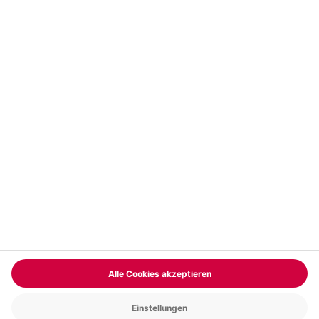
Vertrag widerrufen
FAQs
Kontakt
Zahlungsarten
Über uns
Magazin
Jobs & Karriere
Partnerprogramm
Trusted Shops
PAYBACK
Versand und Lieferung
Presse
AGB
Cookie Einstellungen
Datenschutz
Nutzungsbedingungen
Online-Marktplatz
Barrierefreiheit
Grounding Page
Compliance
Impressum
RECHNUNG