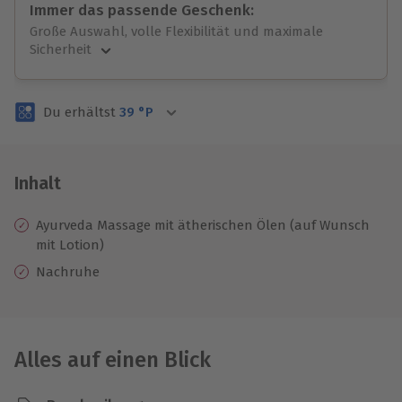
Immer das passende Geschenk:
Große Auswahl, volle Flexibilität und maximale
Sicherheit
Große Auswahl
Über 9.000 unvergessliche Erlebnisse.
Du erhältst
39
°P
Volle Flexibilität
Jeder Gutschein für alle Erlebnisse einlösbar.
Maximale Sicherheit
3 Jahre gültig & verlängerbar.
Inhalt
Ayurveda Massage mit ätherischen Ölen (auf Wunsch
mit Lotion)
Nachruhe
Alles auf einen Blick