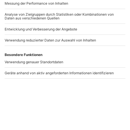
Lomi Lomi Massage
Hot Stone Massage in
Ganzkörper Dresden
Dresden (60 min)
(60 min)
Dresden
Dresden
1 Person
1 Person
103,90 €
103,90 €
Newsletter abonnieren und 10 € Rabatt sichern