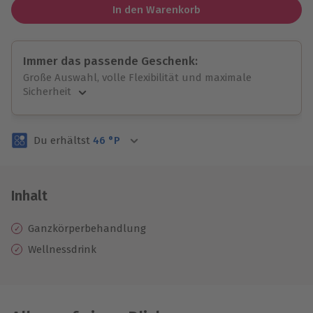
In den Warenkorb
Immer das passende Geschenk:
Große Auswahl, volle Flexibilität und maximale
Sicherheit
Große Auswahl
Über 9.000 unvergessliche Erlebnisse.
Du erhältst
46
°P
Volle Flexibilität
Jeder Gutschein für alle Erlebnisse einlösbar.
Maximale Sicherheit
3 Jahre gültig & verlängerbar.
Inhalt
Ganzkörperbehandlung
Wellnessdrink