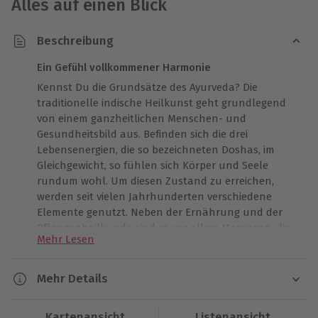
Alles auf einen Blick
Beschreibung
Ein Gefühl vollkommener Harmonie
Kennst Du die Grundsätze des Ayurveda? Die
traditionelle indische Heilkunst geht grundlegend
von einem ganzheitlichen Menschen- und
Gesundheitsbild aus. Befinden sich die drei
Lebensenergien, die so bezeichneten Doshas, im
Gleichgewicht, so fühlen sich Körper und Seele
rundum wohl. Um diesen Zustand zu erreichen,
werden seit vielen Jahrhunderten verschiedene
Elemente genutzt. Neben der Ernährung und der
Pflanzenheilkunde sind es vor allem Massagen, die
Mehr Lesen
die
„Lebenswissenschaft“
auch hierzulande
bekannt gemacht haben. Als Inbegriff der
genussreichen Entspannung hat sich im westlichen
Mehr Details
Kulturkreis dabei vor allem eine Massageform einen
Dauer
Namen gemacht: die Abhyanga. Die
Kartenansicht
Listenansicht