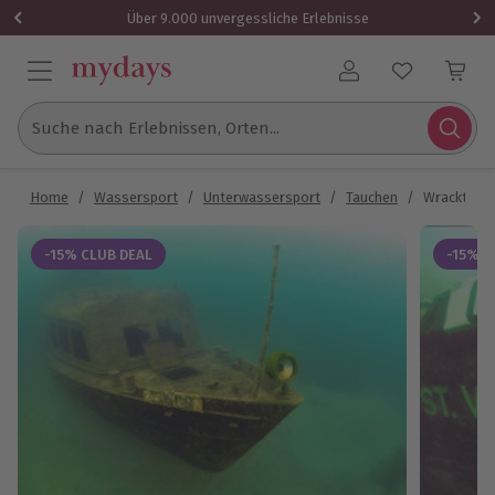
Über 9.000 unvergessliche Erlebnisse
Benutzerkonto
Suche nach Erlebnissen, Orten...
Home
/
Wassersport
/
Unterwassersport
/
Tauchen
/
Wracktauch
-15% CLUB DEAL
-15% C