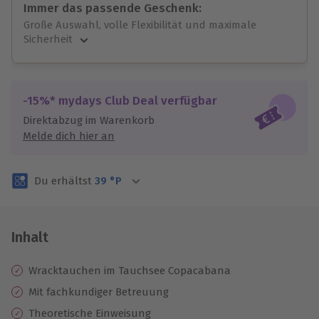
Immer das passende Geschenk:
Große Auswahl, volle Flexibilität und maximale
Sicherheit
Große Auswahl
Über 9.000 unvergessliche Erlebnisse.
Volle Flexibilität
-15%* mydays Club Deal verfügbar
Jeder Gutschein für alle Erlebnisse einlösbar.
Direktabzug im Warenkorb
Maximale Sicherheit
Melde dich hier an
3 Jahre gültig & verlängerbar.
Du erhältst
39
°P
Inhalt
Wracktauchen im Tauchsee Copacabana
Mit fachkundiger Betreuung
Theoretische Einweisung