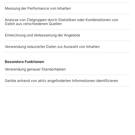
Barfuss-Wasserski
Wakeboarden am Boot
fahren Bad Abbach (60
Bad Abbach
min)
Bad Abbach
Bad Abbach
1 Person
1 Person
154,90 €
72,90 €
Newsletter abonnieren und 10 € Rabatt sichern