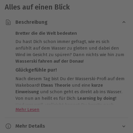
Alles auf einen Blick
Beschreibung
Bretter die die Welt bedeuten
Du hast Dich schon immer gefragt, wie es sich
anfühlt auf dem Wasser zu gleiten und dabei den
Wind im Gesicht zu spüren? Dann nichts wie hin zum
Wasserski fahren auf der Donau
!
Glückgefühle pur!
Nach diesem Tag bist Du der Wasserski-Profi auf dem
Wakeboard!
Etwas Theorie
und eine
kurze
Einweisung
und schon geht es direkt ab ins Wasser.
Von nun an heißt es für Dich:
Learning by doing!
Und wer weiß, vielleicht kannst Du bereits nach
Mehr Lesen
wenigen Anläufen wie ein Könner über die Wellen
flitzen.
Mehr Details
Ein unvergessliches Erlebnis mit
Suchtpotential!