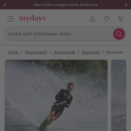
Über 9.000 unvergessliche Erlebnisse
Benutzerkonto
Suche nach Erlebnissen, Orten...
Home
/
Wassersport
/
Wasserspaß
/
Wasserski
/
Wasserski Sch