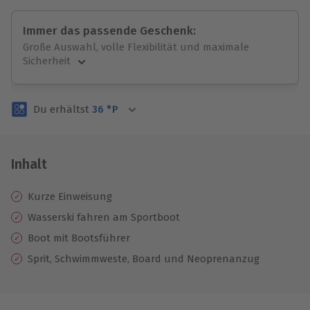
Immer das passende Geschenk:
Große Auswahl, volle Flexibilität und maximale
Sicherheit
Große Auswahl
Über 9.000 unvergessliche Erlebnisse.
Du erhältst
36
°P
Volle Flexibilität
Jeder Gutschein für alle Erlebnisse einlösbar.
Maximale Sicherheit
3 Jahre gültig & verlängerbar.
Inhalt
Kurze Einweisung
Wasserski fahren am Sportboot
Boot mit Bootsführer
Sprit, Schwimmweste, Board und Neoprenanzug