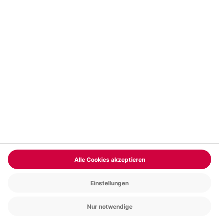
Vertrag widerrufen
FAQs
Kontakt
Zahlungsarten
Über uns
Magazin
Jobs & Karriere
Partnerprogramm
Trusted Shops
PAYBACK
Versand und Lieferung
Presse
AGB
Cookie Einstellungen
Datenschutz
Nutzungsbedingungen
Online-Marktplatz
Barrierefreiheit
Grounding Page
Compliance
Impressum
RECHNUNG