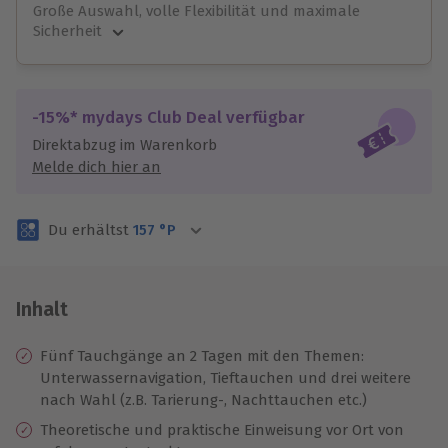
Große Auswahl, volle Flexibilität und maximale
Sicherheit
Große Auswahl
Über 9.000 unvergessliche Erlebnisse.
Volle Flexibilität
-15%* mydays Club Deal verfügbar
Jeder Gutschein für alle Erlebnisse einlösbar.
Direktabzug im Warenkorb
Maximale Sicherheit
Melde dich hier an
3 Jahre gültig & verlängerbar.
Du erhältst
157
°P
Inhalt
Fünf Tauchgänge an 2 Tagen mit den Themen:
Unterwassernavigation, Tieftauchen und drei weitere
nach Wahl (z.B. Tarierung-, Nachttauchen etc.)
Theoretische und praktische Einweisung vor Ort von