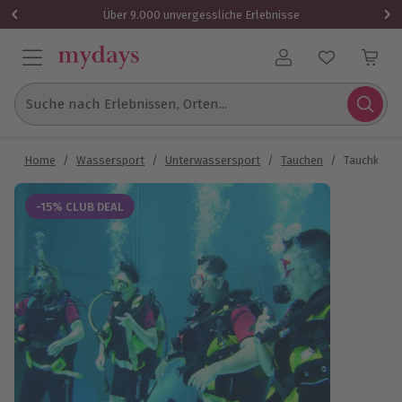
Über 9.000 unvergessliche Erlebnisse
Benutzerkonto
Suche nach Erlebnissen, Orten...
Home
/
Wassersport
/
Unterwassersport
/
Tauchen
/
Tauchkurs 
-15% CLUB DEAL