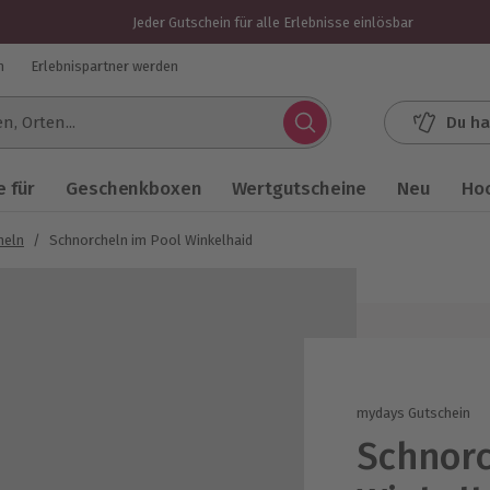
Jeder Gutschein für alle Erlebnisse einlösbar
n
Erlebnispartner werden
Du ha
.
 für
Geschenkboxen
Wertgutscheine
Neu
Ho
heln
/
Schnorcheln im Pool Winkelhaid
mydays Gutschein
Schnorc