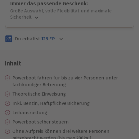
Immer das passende Geschenk:
Große Auswahl, volle Flexibilität und maximale
Sicherheit
Große Auswahl
Über 9.000 unvergessliche Erlebnisse.
Du erhältst
129
°P
Volle Flexibilität
Jeder Gutschein für alle Erlebnisse einlösbar.
Maximale Sicherheit
3 Jahre gültig & verlängerbar.
Inhalt
Powerboot fahren für bis zu vier Personen unter
fachkundiger Betreuung
Theoretische Einweisung
Inkl. Benzin, Haftpflichversicherung
Leihausrüstung
Powerboot selber steuern
Ohne Aufpreis können drei weitere Personen
mitgebracht werden (bis max 280kg )