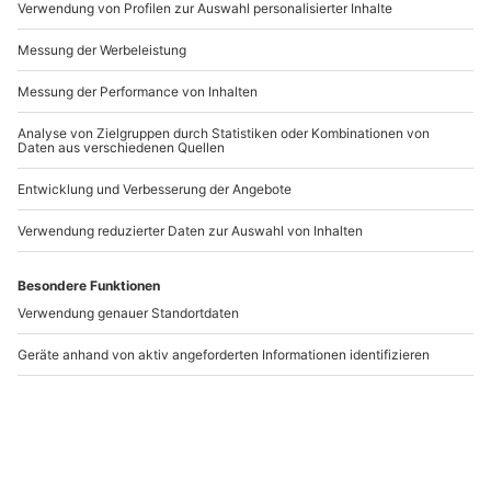
Andere Produkte entdecken
Powerboot fahren
Motorboot fahren auf
Rhein Speyer (für bis
dem Rhein /Speyer
zu 6 Pers.)
Speyer
Speyer
1-6 Personen
1-3 Personen
359,90 €
199,90 €