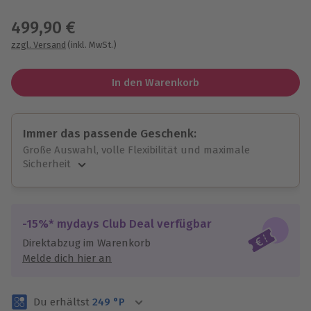
Wähle im nächsten Schritt einen Termin aus
499,90 €
zzgl. Versand
(inkl. MwSt.)
In den Warenkorb
Immer das passende Geschenk:
Große Auswahl, volle Flexibilität und maximale
Sicherheit
Große Auswahl
Über 9.000 unvergessliche Erlebnisse.
Volle Flexibilität
-15%* mydays Club Deal verfügbar
Jeder Gutschein für alle Erlebnisse einlösbar.
Direktabzug im Warenkorb
Maximale Sicherheit
Melde dich hier an
3 Jahre gültig & verlängerbar.
Du erhältst
249
°P