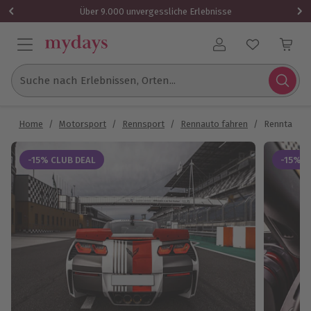
Über 9.000 unvergessliche Erlebnisse
Benutzerkonto
Suche nach Erlebnissen, Orten...
Home
/
Motorsport
/
Rennsport
/
Rennauto fahren
/
Renntaxi Co
-15% CLUB DEAL
-15% C