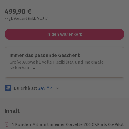
Wähle im nächsten Schritt einen Termin aus
499,90 €
zzgl. Versand
(inkl. MwSt.)
In den Warenkorb
Immer das passende Geschenk:
Große Auswahl, volle Flexibilität und maximale
Sicherheit
Große Auswahl
Über 9.000 unvergessliche Erlebnisse.
Du erhältst
249
°P
Volle Flexibilität
Jeder Gutschein für alle Erlebnisse einlösbar.
Maximale Sicherheit
3 Jahre gültig & verlängerbar.
Inhalt
4 Runden Mitfahrt in einer Corvette Z06 C7.R als Co-Pilot