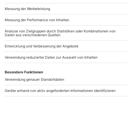
Andere Produkte entdecken
-15% CLUB DEAL
-15% CLUB DEAL
Renntaxi GT3 vs AMG
Renntaxi Corvette (4
GT-S (6 Rdn) Groß Dölln
Rdn) Templin
Templin
Templin
1 Person
1 Person
529,90 €
499,90 €
5
(1)