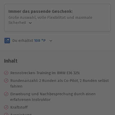
Immer das passende Geschenk:
Große Auswahl, volle Flexibilität und maximale
Sicherheit
Große Auswahl
Über 9.000 unvergessliche Erlebnisse.
Du erhältst
108
°P
Volle Flexibilität
Jeder Gutschein für alle Erlebnisse einlösbar.
Maximale Sicherheit
3 Jahre gültig & verlängerbar.
Inhalt
Rennstrecken-Training im BMW E36 325i
Rundenanzahl: 2 Runden als Co-Pilot, 2 Runden selbst
fahren
Einweisung und Nachbesprechung durch einen
erfahrenen Instruktor
Kraftstoff
Ausrüstung