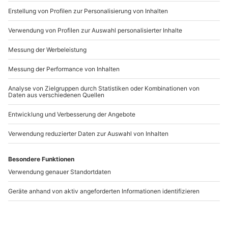
www.b2b.mydays.de/
Artikelnummer
:
47354
Andere Produkte entdecken
Rennstreckentraining
Rennstreckentraining
BMW E36 M3 Bad
BMW E36 M3 Zandvoort
Driburg
Bad Driburg
Zandvoort