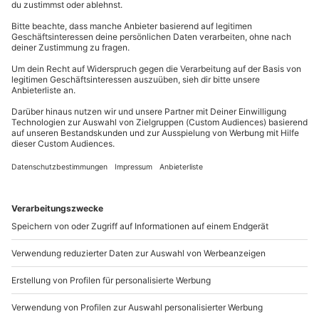
Teilnahme für Personen mit Handicap nach
Bereite Deinem liebsten Motorsportenthusiasten mit
Kontakt & FAQ
Absprache mit dem Veranstalter teilweise möglich
diesem
außergewöhnlichen Rennstreckenerlebnis
in
Kein Alkohol-/Drogeneinfluss
Zandvoort ein unvergessliches Geschenk!
Keine Herz-/Kreislaufprobleme, keine
mydays
GmbH
Schwangerschaft
Mühldorfstraße 8
Unterschriebener Haftungsausschluss
81671
München
Du erreichst uns telefonisch zu folgenden Zeiten,
Wetter
außer an bundesweiten Feiertagen:
Bei heftigem Regen oder Sturm, Glätte oder Nebel
Mo-Fr: 8-20 Uhr | Sa: 10-16 Uhr
oder anderen Wetterbedingungen, die das Fahren
unmöglich machen, wird das Erlebnis verschoben
(die Entscheidung obliegt dem Veranstalter)
Du möchtest als Firma bestellen?
Ausrüstung & Kleidung
Sichere Dir attraktive Firmenkunden Vorteile.
Wird gestellt: Helm, Haarnetz
089 / 21 12 90 20
Teilnehmer
Mo-Fr: 9-17 Uhr
Gutschein gültig für 1 Person
b2b@mydays.de