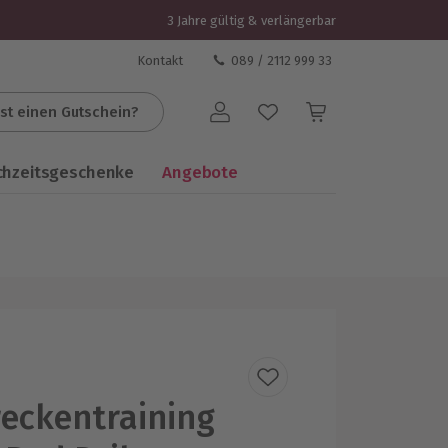
3 Jahre gültig & verlängerbar
Kontakt
089 / 2112 999 33
st einen Gutschein?
Benutzerkonto
chzeitsgeschenke
Angebote
eckentraining