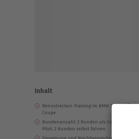
Inhalt
Rennstrecken-Training im BMW Z3 M
Ze
Coupe
Da
Rundenanzahl: 2 Runden als Co-
Be
Pilot, 2 Runden selbst fahren
se
Einweisung und Nachbesprechung
Hö