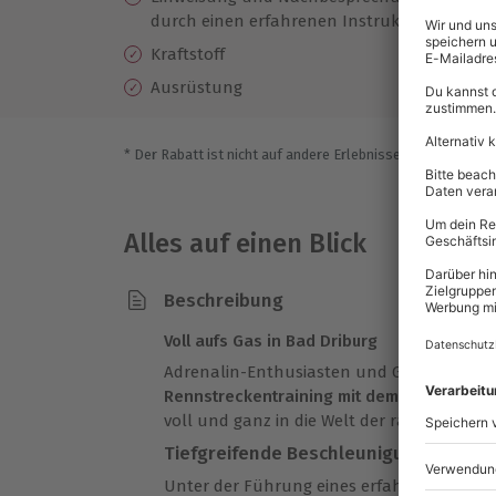
durch einen erfahrenen Instruktor
Ge
Kraftstoff
Ausrüstung
* Der Rabatt ist nicht auf andere Erlebnisse bei der Einlö
Alles auf einen Blick
Beschreibung
Voll aufs Gas in Bad Driburg
Adrenalin-Enthusiasten und Geschwindigke
Rennstreckentraining mit dem BMW Z3 in B
voll und ganz in die Welt der rasanten B
Tiefgreifende Beschleunigungserfah
Unter der Führung eines erfahrenen Rennf