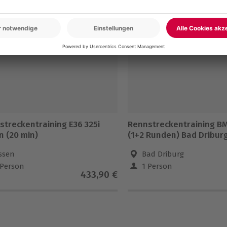
5% CLUB DEAL
-15% CLUB DEAL
streckentraining E36 325i
Rennstreckentraining B
n (20 min)
(1+2 Runden) Bad Dribur
ssen
Bad Driburg
 Person
1 Person
433,90 €