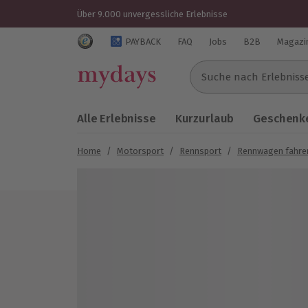
Über 9.000 unvergessliche Erlebnisse
Trustedshops Bewertungen für mydays.de
PAYBACK
FAQ
Jobs
B2B
Magazi
Suche nach Erlebnissen..
Alle Erlebnisse
Kurzurlaub
Geschenke
Home
/
Motorsport
/
Rennsport
/
Rennwagen fahre
Bild 1 von 4