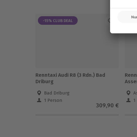
-15% CLUB DEAL
-1
Renntaxi Audi R8 (3 Rdn.) Bad
Renn
Driburg
Asse
Bad Driburg
A
1 Person
1
309,90 €