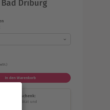
 Bad Driburg
en
r
MwSt.)
In den Warenkorb
assende Geschenk:
volle Flexibilität und
rheit