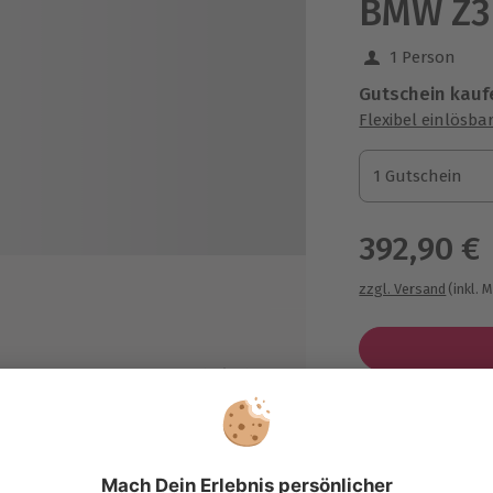
BMW Z3
1 Person
Gutschein kauf
Flexibel einlösba
1 Gutschein
1 Gutschein
1 Gutschein
392,90 €
zzgl. Versand
(inkl. 
it für Erinnerungsfotos
Technische
ten:
Immer das p
schleunigung: von 0 auf 100 in 5,2
Große Auswahl, 
k.
maximale Siche
chstgeschwindigkeit: 250 km/h