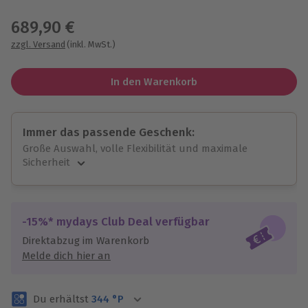
Wähle im nächsten Schritt einen Termin aus
689,90 €
zzgl. Versand
(inkl. MwSt.)
In den Warenkorb
Immer das passende Geschenk:
Große Auswahl, volle Flexibilität und maximale
Sicherheit
Große Auswahl
Über 9.000 unvergessliche Erlebnisse.
Volle Flexibilität
-15%* mydays Club Deal verfügbar
Jeder Gutschein für alle Erlebnisse einlösbar.
Direktabzug im Warenkorb
Maximale Sicherheit
Melde dich hier an
3 Jahre gültig & verlängerbar.
Du erhältst
344
°P