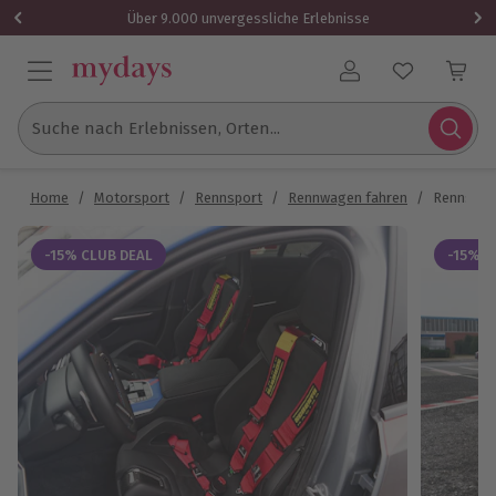
Über 9.000 unvergessliche Erlebnisse
Benutzerkonto
Suche nach Erlebnissen, Orten...
Home
/
Motorsport
/
Rennsport
/
Rennwagen fahren
/
Rennstrec
-15% CLUB DEAL
-15% C