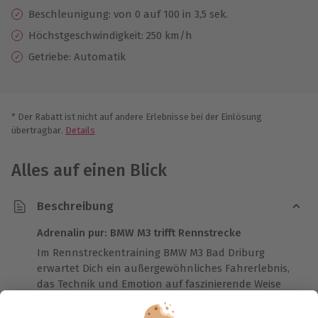
Beschleunigung: von 0 auf 100 in 3,5 sek.
Höchstgeschwindigkeit: 250 km/h
Getriebe: Automatik
* Der Rabatt ist nicht auf andere Erlebnisse bei der Einlösung
übertragbar.
Details
Alles auf einen Blick
Beschreibung
Adrenalin pur: BMW M3 trifft Rennstrecke
Im Rennstreckentraining BMW M3 Bad Driburg
erwartet Dich ein außergewöhnliches Fahrerlebnis,
das Technik und Emotion auf faszinierende Weise
verbindet. Sobald Du im BMW M3 Competition Platz
nimmst, entfaltet sich die beeindruckende Kraft von