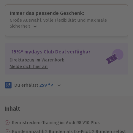
Immer das passende Geschenk:
Große Auswahl, volle Flexibilität und maximale
Sicherheit
Große Auswahl
Über 9.000 unvergessliche Erlebnisse.
Volle Flexibilität
-15%* mydays Club Deal verfügbar
Jeder Gutschein für alle Erlebnisse einlösbar.
Direktabzug im Warenkorb
Maximale Sicherheit
Melde dich hier an
3 Jahre gültig & verlängerbar.
Du erhältst
259
°P
Inhalt
Rennstrecken-Training im Audi R8 V10 Plus
Rundenanzahl: 2 Runden als Co-Pilot, 2 Runden selbst