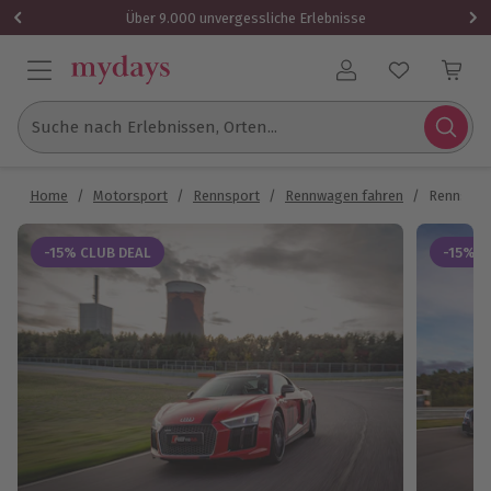
Über 9.000 unvergessliche Erlebnisse
Benutzerkonto
Suche nach Erlebnissen, Orten...
Home
/
Motorsport
/
Rennsport
/
Rennwagen fahren
/
Rennstrec
-15% CLUB DEAL
-15% C