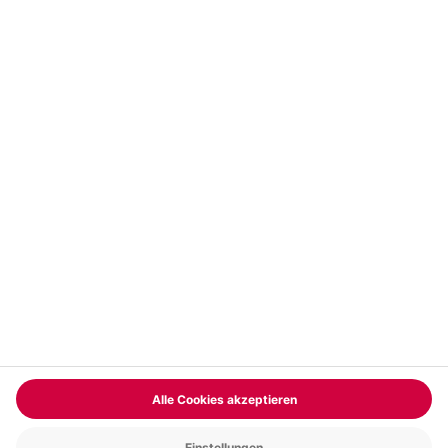
Vertrag widerrufen
FAQs
Kontakt
Zahlungsarten
Über uns
Magazin
Jobs & Karriere
Partnerprogramm
Trusted Shops
PAYBACK
Versand und Lieferung
Presse
AGB
Cookie Einstellungen
Datenschutz
Nutzungsbedingungen
Online-Marktplatz
Barrierefreiheit
Grounding Page
Compliance
Impressum
RECHNUNG