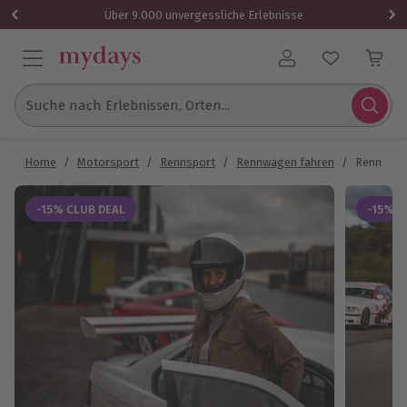
Über 9.000 unvergessliche Erlebnisse
Benutzerkonto
Suche nach Erlebnissen, Orten...
Home
/
Motorsport
/
Rennsport
/
Rennwagen fahren
/
Rennstrec
-15% CLUB DEAL
-15% C