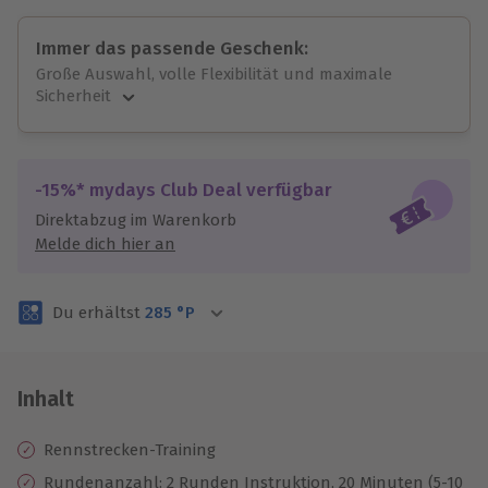
Immer das passende Geschenk:
Große Auswahl, volle Flexibilität und maximale
Sicherheit
Große Auswahl
Über 9.000 unvergessliche Erlebnisse.
Volle Flexibilität
-15%* mydays Club Deal verfügbar
Jeder Gutschein für alle Erlebnisse einlösbar.
Direktabzug im Warenkorb
Maximale Sicherheit
Melde dich hier an
3 Jahre gültig & verlängerbar.
Du erhältst
285
°P
Inhalt
Rennstrecken-Training
Rundenanzahl: 2 Runden Instruktion, 20 Minuten (5-10