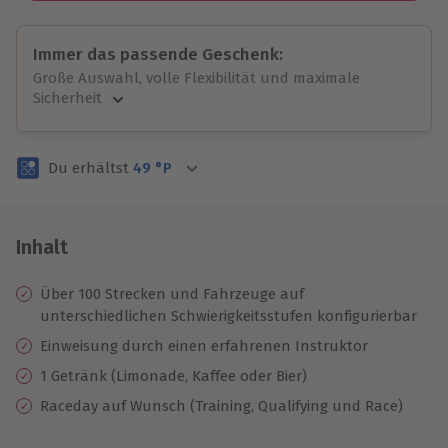
Immer das passende Geschenk:
Große Auswahl, volle Flexibilität und maximale
Sicherheit
Große Auswahl
Über 9.000 unvergessliche Erlebnisse.
Du erhältst
49
°P
Volle Flexibilität
Jeder Gutschein für alle Erlebnisse einlösbar.
Maximale Sicherheit
3 Jahre gültig & verlängerbar.
Inhalt
Über 100 Strecken und Fahrzeuge auf
unterschiedlichen Schwierigkeitsstufen konfigurierbar
Einweisung durch einen erfahrenen Instruktor
1 Getränk (Limonade, Kaffee oder Bier)
Raceday auf Wunsch (Training, Qualifying und Race)