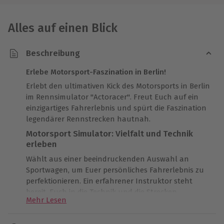
Alles auf einen Blick
Beschreibung
Erlebe Motorsport-Faszination in Berlin!
Erlebt den ultimativen Kick des Motorsports in Berlin
im Rennsimulator "Actoracer". Freut Euch auf ein
einzigartiges Fahrerlebnis und spürt die Faszination
legendärer Rennstrecken hautnah.
Motorsport Simulator: Vielfalt und Technik
erleben
Wählt aus einer beeindruckenden Auswahl an
Sportwagen, um Euer persönliches Fahrerlebnis zu
perfektionieren. Ein erfahrener Instruktor steht
bereit, Euch in die Technik und die Strecken
Mehr Lesen
einzuführen, sodass Ihr bestens vorbereitet seid. Ob
Training, Qualifying oder Rennen – Ihr entscheidet.