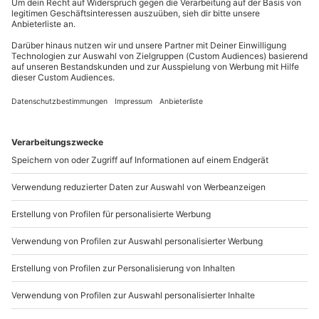
außer an bundesweiten Feiertagen:
Wird gestellt: Handschuhe & Rennsportschuhe
Mo-Fr: 8-20 Uhr | Sa: 10-16 Uhr
(leihweise gegen Gebühr)
Teilnehmer
Du möchtest als Firma bestellen?
Gutschein gültig für 1 Person
Gruppengröße: 1-30 Personen
Sichere Dir attraktive Firmenkunden Vorteile.
Begleitperson möglich (kostenlos)
089 / 21 12 90 20
Mo-Fr: 9-17 Uhr
b2b@mydays.de
www.b2b.mydays.de/
Artikelnummer
:
58769
Andere Produkte entdecken