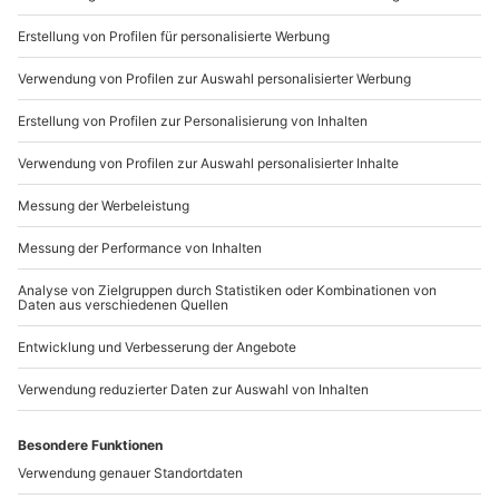
Teilnehmer
Du möchtest als Firma bestellen?
1 Person
Sichere Dir attraktive Firmenkunden Vorteile.
089 / 21 12 90 20
Mo-Fr: 9-17 Uhr
b2b@mydays.de
www.b2b.mydays.de/
Artikelnummer
:
45246
Andere Produkte entdecken