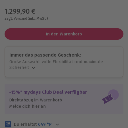
Wähle im nächsten Schritt einen Termin aus
1.299,90 €
zzgl. Versand
(inkl. MwSt.)
In den Warenkorb
Immer das passende Geschenk:
Große Auswahl, volle Flexibilität und maximale
Sicherheit
Große Auswahl
Über 9.000 unvergessliche Erlebnisse.
Volle Flexibilität
-15%* mydays Club Deal verfügbar
Jeder Gutschein für alle Erlebnisse einlösbar.
Direktabzug im Warenkorb
Maximale Sicherheit
Melde dich hier an
3 Jahre gültig & verlängerbar.
Du erhältst
649
°P