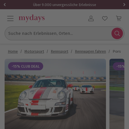
Über 9.000 unvergessliche Erlebnisse
Benutzerkonto
Suche nach Erlebnissen, Orten...
Home
/
Motorsport
/
Rennsport
/
Rennwagen fahren
/
Porsche 9
-15% CLUB DEAL
-15% C