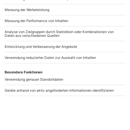
Andere Produkte entdecken
Lamborghini selber
Lamborghini selber
fahren in Rain (1 Std.)
fahren Rain (30 min)
Luzern
Luzern
1 Person
1 Person
217,90 €
108,90 €
1
(1)