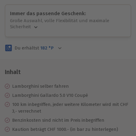
Immer das passende Geschenk:
Große Auswahl, volle Flexibilität und maximale
Sicherheit
Große Auswahl
Über 9.000 unvergessliche Erlebnisse.
Du erhältst
182
°P
Volle Flexibilität
Jeder Gutschein für alle Erlebnisse einlösbar.
Maximale Sicherheit
3 Jahre gültig & verlängerbar.
Inhalt
Lamborghini selber fahren
Lamborghini Gallardo 5.0 V10 Coupé
100 km inbegriffen, jeder weitere Kilometer wird mit CHF
3,- verrechnet
Benzinkosten sind nicht im Preis inbegriffen
Kaution beträgt CHF 1000.- (in bar zu hinterlegen)