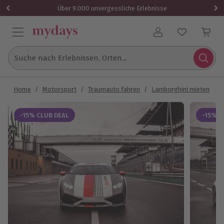
Über 9.000 unvergessliche Erlebnisse
Benutzerkonto
Suche nach Erlebnissen, Orten...
Home
/
Motorsport
/
Traumauto fahren
/
Lamborghini mieten
/
-15% CLUB DEAL
-15% C