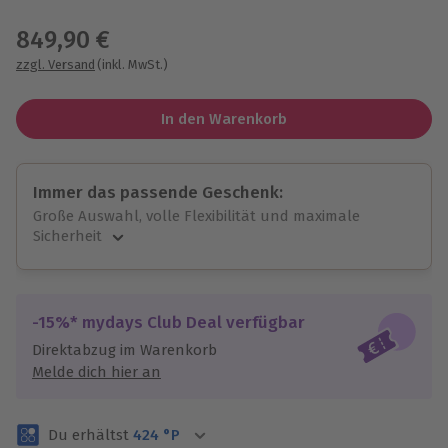
Wähle im nächsten Schritt einen Termin aus
849,90 €
zzgl. Versand
(inkl. MwSt.)
In den Warenkorb
Immer das passende Geschenk:
Große Auswahl, volle Flexibilität und maximale
Sicherheit
Große Auswahl
Über 9.000 unvergessliche Erlebnisse.
Volle Flexibilität
-15%* mydays Club Deal verfügbar
Jeder Gutschein für alle Erlebnisse einlösbar.
Direktabzug im Warenkorb
Maximale Sicherheit
Melde dich hier an
3 Jahre gültig & verlängerbar.
Du erhältst
424
°P