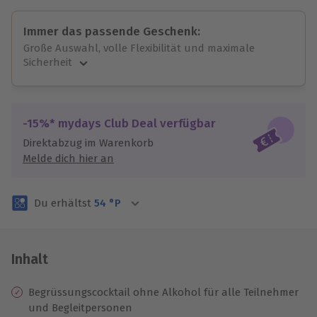
Immer das passende Geschenk:
Große Auswahl, volle Flexibilität und maximale
Sicherheit
Große Auswahl
Über 9.000 unvergessliche Erlebnisse.
Volle Flexibilität
-15%* mydays Club Deal verfügbar
Jeder Gutschein für alle Erlebnisse einlösbar.
Direktabzug im Warenkorb
Maximale Sicherheit
Melde dich hier an
3 Jahre gültig & verlängerbar.
Du erhältst
54
°P
Inhalt
Begrüssungscocktail ohne Alkohol für alle Teilnehmer
und Begleitpersonen