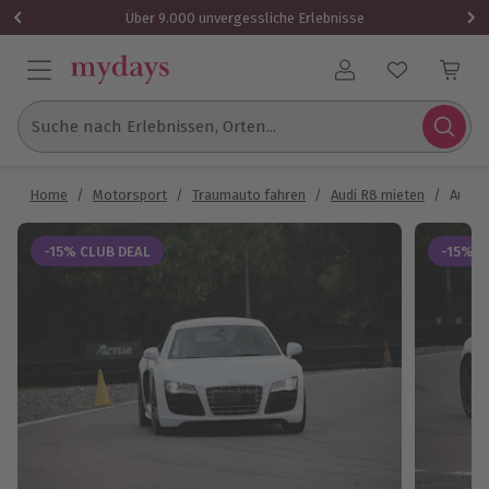
Über 9.000 unvergessliche Erlebnisse
Benutzerkonto
Suche nach Erlebnissen, Orten...
Home
/
Motorsport
/
Traumauto fahren
/
Audi R8 mieten
/
Audi R
-15% CLUB DEAL
-15% C