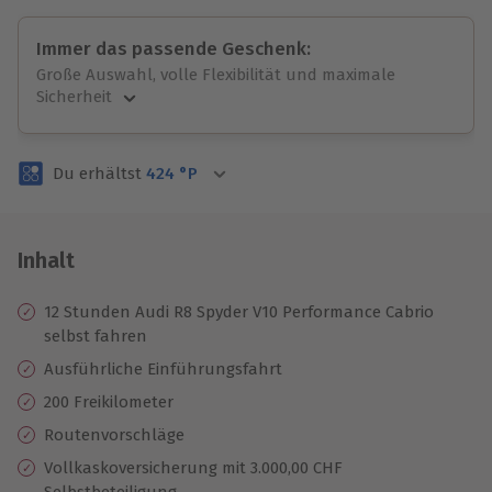
Immer das passende Geschenk:
Große Auswahl, volle Flexibilität und maximale
Sicherheit
Große Auswahl
Über 9.000 unvergessliche Erlebnisse.
Du erhältst
424
°P
Volle Flexibilität
Jeder Gutschein für alle Erlebnisse einlösbar.
Maximale Sicherheit
3 Jahre gültig & verlängerbar.
Inhalt
12 Stunden Audi R8 Spyder V10 Performance Cabrio
selbst fahren
Ausführliche Einführungsfahrt
200 Freikilometer
Routenvorschläge
Vollkaskoversicherung mit 3.000,00 CHF
Selbstbeteiligung