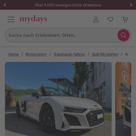
Über 9.000 unvergessliche Erlebnisse
Benutzerkonto
Suche nach Erlebnissen, Orten...
Home
/
Motorsport
/
Traumauto fahren
/
Audi R8 mieten
/
Audi R